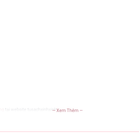
ng
tại website tusachxinhxinh
— Xem Thêm —