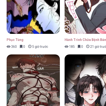
Linh Hồn Của Mu Ryeong [...] – Ch
Phục Tùng
Hành Trình Chữa Bệnh Bám
360
0
5 giờ trước
185
0
21 giờ trư
Linh Hồn Của Mu Ryeong [...] – Ch
Linh Hồn Của Mu Ryeong [...] – Ch