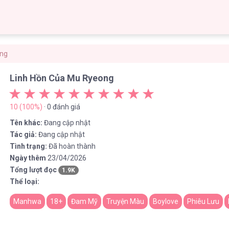
ong
Linh Hồn Của Mu Ryeong
10 (100%)
· 0 đánh giá
Tên khác:
Đang cập nhật
Tác giả:
Đang cập nhật
Tình trạng:
Đã hoàn thành
Ngày thêm
23/04/2026
Tổng lượt đọc
1.9K
Thể loại:
Manhwa
18+
Đam Mỹ
Truyện Màu
Boylove
Phiêu Lưu