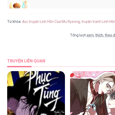
Linh Hồn Của Mu Ryeong [...] – Ch
Từ khóa:
đọc truyện Linh Hồn Của Mu Ryeong
,
truyện tranh Linh H
Tổng lượt
xem
,
thích
,
theo d
Linh Hồn Của Mu Ryeong [...] – Ch
TRUYỆN LIÊN QUAN
Linh Hồn Của Mu Ryeong [...] – Ch
Linh Hồn Của Mu Ryeong [...] – Ch