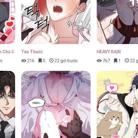
ap 48
23/04/2026
 Chủ Của Cún Nhà Tôi
Tàn Thuốc
HEAVY RAIN
ớc
216
0
22 giờ trước
767
1
22 g
ap 47
23/04/2026
ap 46
23/04/2026