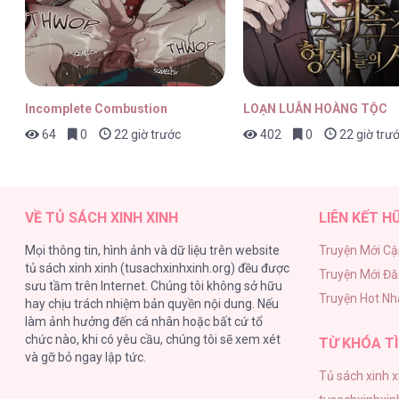
Linh Hồn Của Mu Ryeong [...] – Ch
Incomplete Combustion
LOẠN LUÂN HOÀNG TỘC
64
0
22 giờ trước
402
0
22 giờ trư
Linh Hồn Của Mu Ryeong [...] – Ch
VỀ TỦ SÁCH XINH XINH
LIÊN KẾT H
Mọi thông tin, hình ảnh và dữ liệu trên website
Truyện Mới Cậ
tủ sách xinh xinh (tusachxinhxinh.org) đều được
Truyện Mới Đ
Linh Hồn Của Mu Ryeong [...] – Ch
sưu tầm trên Internet. Chúng tôi không sở hữu
Truyện Hot Nh
hay chịu trách nhiệm bản quyền nội dung. Nếu
làm ảnh hưởng đến cá nhân hoặc bất cứ tổ
chức nào, khi có yêu cầu, chúng tôi sẽ xem xét
TỪ KHÓA TÌ
và gỡ bỏ ngay lập tức.
Tủ sách xinh x
Linh Hồn Của Mu Ryeong [...] – Ch