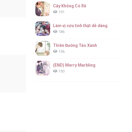
Cây Không Có Rễ
191
Làm vị cứu tinh thật dễ dàng
186
Thiên Đường Táo Xanh
156
(END) Merry Marbling
150