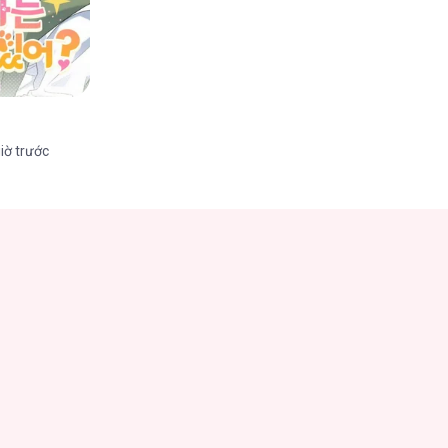
iờ trước