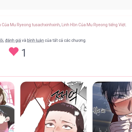
ap 52
23/04/2026
ồn Của Mu Ryeong tusachxinhxinh
,
Linh Hồn Của Mu Ryeong tiếng Việt
.
õi
,
đánh giá
và
bình luận
của tất cả các chương.
1
ap 51
23/04/2026
ap 50
23/04/2026
ap 49
23/04/2026