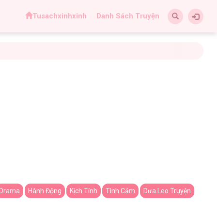
Tusachxinhxinh
Danh Sách Truyện
Drama
Hành Động
Kịch Tính
Tình Cảm
Dưa Leo Truyện