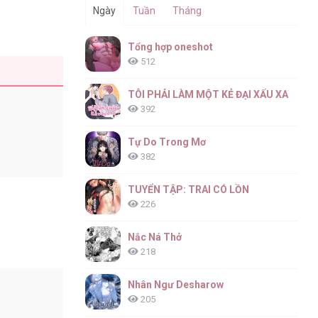
Ngày
Tuần
Tháng
Tổng hợp oneshot
512
TÔI PHẢI LÀM MỘT KẺ ĐẠI XẤU XA
392
Tự Do Trong Mơ
382
TUYỂN TẬP: TRAI CÓ LỒN
226
Nắc Ná Thở
218
Nhân Ngư Desharow
205