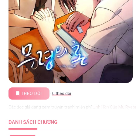
THEO DÕI
·
0
theo dõi
Các đọc giả đang xem truyện tranh miễn phí
Linh Hồn Của Mu Ryeo
DANH SÁCH CHƯƠNG