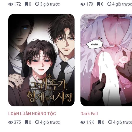
172
0
3 giờ trước
179
0
4 giờ trước
LOẠN LUÂN HOÀNG TỘC
Dark Fall
375
0
4 giờ trước
1.9K
0
4 giờ trướ