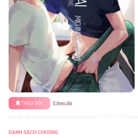
THEO DÕI
·
0
theo dõi
Các đọc giả đang xem truyện tranh miễn phí
LẠI GẦN BÊN TÔI
tại we
DANH SÁCH CHƯƠNG