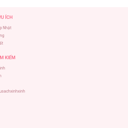
ỮU ÍCH
p Nhật
ăng
ất
M KIẾM
inh
h
tusachxinhxinh