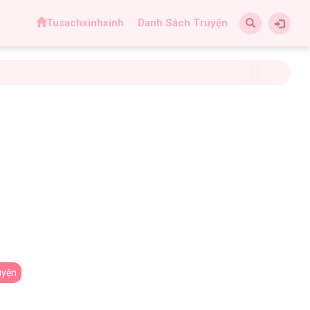
Tusachxinhxinh
Danh Sách Truyện
uyện