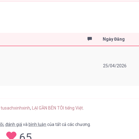
Ngày Đăng
25/04/2026
 tusachxinhxinh
,
LẠI GẦN BÊN TÔI tiếng Việt
.
õi
,
đánh giá
và
bình luận
của tất cả các chương.
65