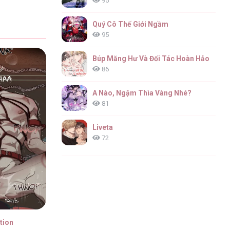
95
Quý Cô Thế Giới Ngầm
95
Búp Măng Hư Và Đối Tác Hoàn Hảo
86
A Nào, Ngậm Thìa Vàng Nhé?
81
Liveta
72
tion