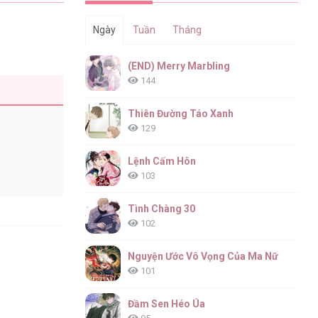
Ngày
Tuần
Tháng
(END) Merry Marbling
144
Thiên Đường Táo Xanh
129
Lệnh Cấm Hôn
103
Tình Chàng 30
102
Nguyện Ước Vô Vọng Của Ma Nữ
101
Đầm Sen Héo Úa