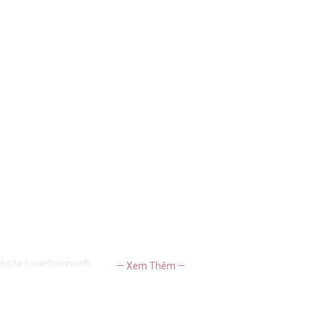
bsite tusachxinhxinh
— Xem Thêm —