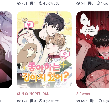
751
1
4 giờ trước
54
0
4 giờ
CÚN CƯNG YÊU DẤU
S Flower
c
174
0
4 giờ trước
647
0
4 gi