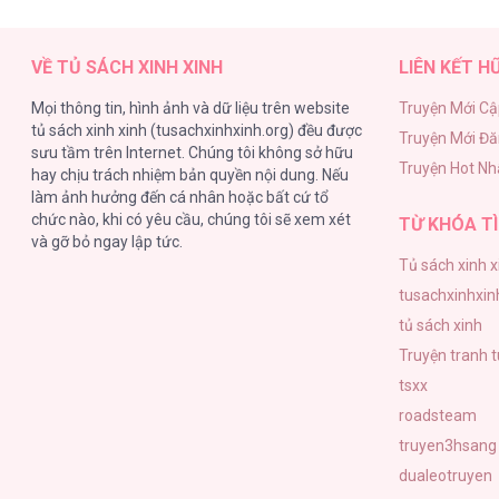
VỀ TỦ SÁCH XINH XINH
LIÊN KẾT H
Mọi thông tin, hình ảnh và dữ liệu trên website
Truyện Mới Cậ
tủ sách xinh xinh (tusachxinhxinh.org) đều được
Truyện Mới Đ
sưu tầm trên Internet. Chúng tôi không sở hữu
Truyện Hot Nh
hay chịu trách nhiệm bản quyền nội dung. Nếu
làm ảnh hưởng đến cá nhân hoặc bất cứ tổ
chức nào, khi có yêu cầu, chúng tôi sẽ xem xét
TỪ KHÓA TÌ
và gỡ bỏ ngay lập tức.
Tủ sách xinh x
tusachxinhxin
tủ sách xinh
Truyện tranh 
tsxx
roadsteam
truyen3hsang
dualeotruyen