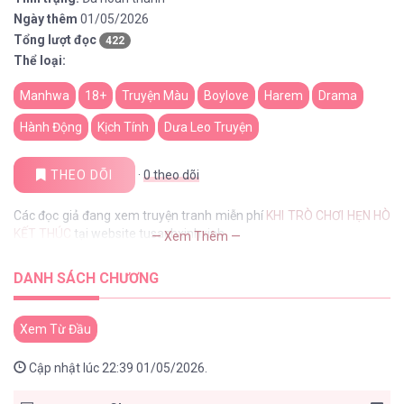
Ngày thêm
01/05/2026
Tổng lượt đọc
422
Thể loại:
Manhwa
18+
Truyện Màu
Boylove
Harem
Drama
Hành Động
Kịch Tính
Dưa Leo Truyện
THEO DÕI
·
0
theo dõi
Các đọc giả đang xem truyện tranh miễn phí
KHI TRÒ CHƠI HẸN HÒ
KẾT THÚC
tại website tusachxinhxinh
— Xem Thêm —
DANH SÁCH CHƯƠNG
Xem Từ Đầu
Cập nhật lúc 22:39 01/05/2026.