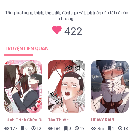
Tổng lượt
xem
,
thích
,
theo dõi
,
đánh giá
và
bình luận
của tất cả các
chương.
KHI TRÒ CHƠI HẸN HÒ KẾT THÚC [...] – Chap
422
6
TRUYỆN LIÊN QUAN
KHI TRÒ CHƠI HẸN HÒ KẾT THÚC [...] – Chap
5
KHI TRÒ CHƠI HẸN HÒ KẾT THÚC [...] – Chap
4
Hành Trình Chữa Bệnh Bám Chủ Của Cún Nhà Tôi
Tàn Thuốc
HEAVY RAIN
177
0
12 giờ trước
184
0
13 giờ trước
755
1
13 gi