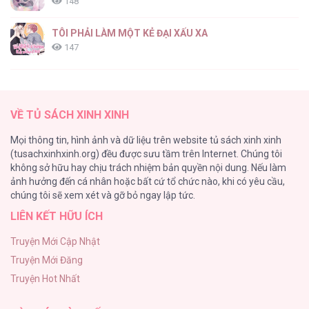
148
TÔI PHẢI LÀM MỘT KẺ ĐẠI XẤU XA
147
Thiên Đường Táo Xanh
145
VỀ TỦ SÁCH XINH XINH
Cây Không Có Rễ
Mọi thông tin, hình ảnh và dữ liệu trên website tủ sách xinh xinh
116
(tusachxinhxinh.org) đều được sưu tầm trên Internet. Chúng tôi
không sở hữu hay chịu trách nhiệm bản quyền nội dung. Nếu làm
Làm vị cứu tinh thật dễ dàng
ảnh hưởng đến cá nhân hoặc bất cứ tổ chức nào, khi có yêu cầu,
113
chúng tôi sẽ xem xét và gỡ bỏ ngay lập tức.
LIÊN KẾT HỮU ÍCH
|END| Định Tên Mối Quan Hệ
109
Truyện Mới Cập Nhật
Truyện Mới Đăng
Phạm Luật
Truyện Hot Nhất
106