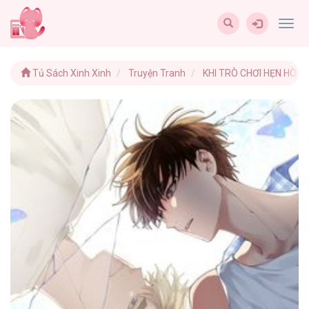
Togg
navig
Tủ Sách Xinh Xinh
Truyện Tranh
KHI TRÒ CHƠI HẸN HÒ K