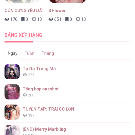
CÚN CƯNG YÊU DẤU
S Flower
176
0
13 giờ trước
651
0
13 giờ trước
BẢNG XẾP HẠNG
Ngày
Tuần
Tháng
Tự Do Trong Mơ
227
Tổng hợp oneshot
200
TUYỂN TẬP: TRAI CÓ LỒN
197
(END) Merry Marbling