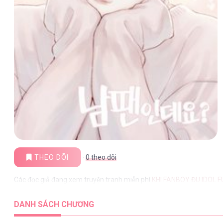
THEO DÕI
·
0
theo dõi
Các đọc giả đang xem truyện tranh miễn phí
KHI FANBOY ĐU IDOL F
DANH SÁCH CHƯƠNG