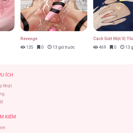
Revenge
Cách Giết Một Vị Th
135
0
13 giờ trước
469
0
13 g
ỮU ÍCH
p Nhật
ăng
ất
M KIẾM
inh