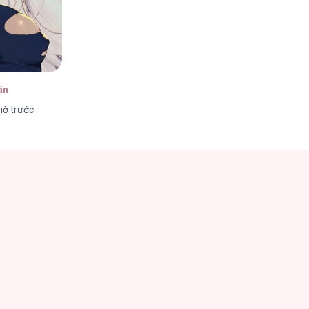
ân
iờ trước