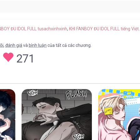
ap 2
28/04/2026
ANBOY ĐU IDOL FULL tusachxinhxinh
,
KHI FANBOY ĐU IDOL FULL tiếng Việt
.
õi
,
đánh giá
và
bình luận
của tất cả các chương.
271
ap 1
28/04/2026