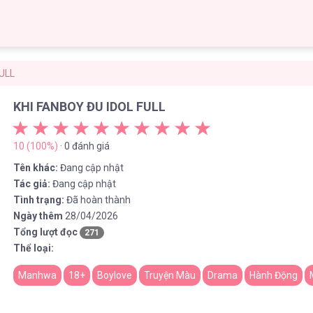
FULL
KHI FANBOY ĐU IDOL FULL
10 (100%)
· 0 đánh giá
Tên khác:
Đang cập nhật
Tác giả:
Đang cập nhật
Tình trạng:
Đã hoàn thành
Ngày thêm
28/04/2026
Tổng lượt đọc
271
Thể loại:
Manhwa
18+
Boylove
Truyện Màu
Drama
Hành Động