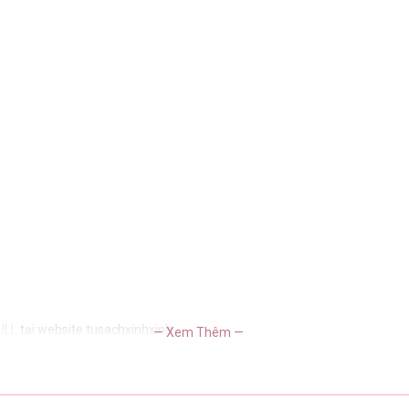
ULL
tại website tusachxinhxinh
— Xem Thêm —