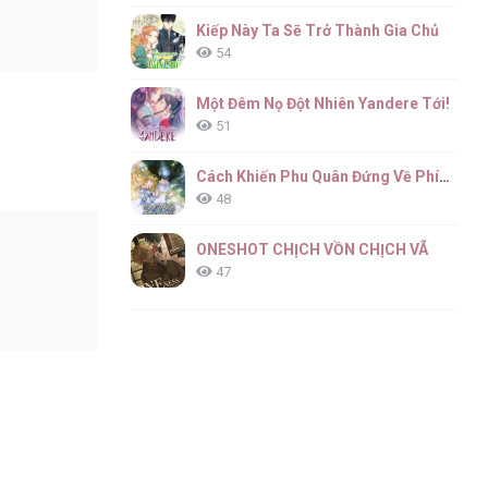
Kiếp Này Ta Sẽ Trở Thành Gia Chủ
54
Một Đêm Nọ Đột Nhiên Yandere Tới!
51
Cách Khiến Phu Quân Đứng Về Phía Tôi
48
ONESHOT CHỊCH VỒN CHỊCH VÃ
47