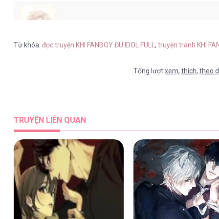
KHI FANBOY ĐU IDOL FULL [...] – Ch
Từ khóa:
đọc truyện KHI FANBOY ĐU IDOL FULL
,
truyện tranh KHI F
Tổng lượt
xem
,
thích
,
theo d
KHI FANBOY ĐU IDOL FULL [...] – Ch
TRUYỆN LIÊN QUAN