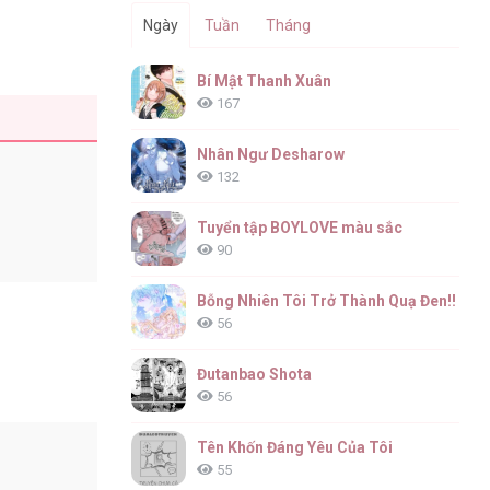
Ngày
Tuần
Tháng
Bí Mật Thanh Xuân
167
Nhân Ngư Desharow
132
Tuyển tập BOYLOVE màu sắc
90
Bỗng Nhiên Tôi Trở Thành Quạ Đen!!
56
Đutanbao Shota
56
Tên Khốn Đáng Yêu Của Tôi
55