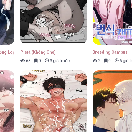
Đồng Loại
Pietà (Không Che)
Breeding Campus
63
0
3 giờ trước
2
0
5 giờ t