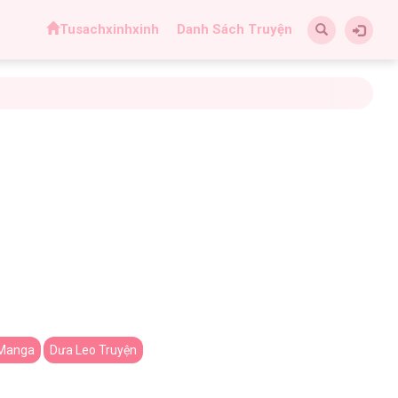
Tusachxinhxinh
Danh Sách Truyện
Manga
Dưa Leo Truyện