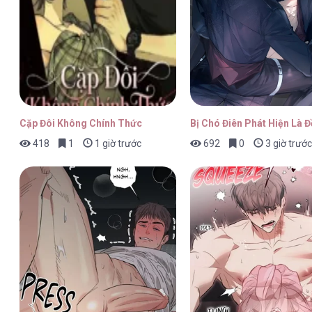
Cặp Đôi Không Chính Thức
Bị Chó Điên Phát Hiện Là 
418
1
1 giờ trước
692
0
3 giờ trước