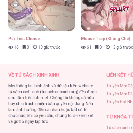
Purrfect Choice
Mouse Trap (Không Che)
16
0
13 giờ trước
61
0
13 giờ trước
VỀ TỦ SÁCH XINH XINH
LIÊN KẾT H
Mọi thông tin, hình ảnh và dữ liệu trên website
Truyện Mới Cậ
tủ sách xinh xinh (tusachxinhxinh.org) đều được
Truyện Mới Đ
sưu tầm trên Internet. Chúng tôi không sở hữu
Truyện Hot Nh
hay chịu trách nhiệm bản quyền nội dung. Nếu
làm ảnh hưởng đến cá nhân hoặc bất cứ tổ
chức nào, khi có yêu cầu, chúng tôi sẽ xem xét
TỪ KHÓA TÌ
và gỡ bỏ ngay lập tức.
Tủ sách xinh x