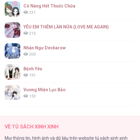
Cô Nàng Hết Thuốc Chữa
99
231
YÊU EM THÊM LẦN NỮA (LOVE ME AGAIN)
215
Hướng Về Ánh Dương Lần Nữa [...] – Chap
98
Nhân Ngư Desharow
205
Bệnh Yêu
191
Hướng Về Ánh Dương Lần Nữa [...] – Chap
97
Vương Miện Lục Bảo
153
Cuộc Sống Sung Sướng Trong Tù
139
Hướng Về Ánh Dương Lần Nữa [...] – Chap
VỀ TỦ SÁCH XINH XINH
96
Đứa Nhỏ Không Phải Là Con Anh
Mọi thông tin, hình ảnh và dữ liệu trên website tủ sách xinh xinh
132