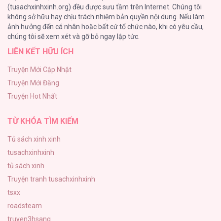
(tusachxinhxinh.org) đều được sưu tầm trên Internet. Chúng tôi
không sở hữu hay chịu trách nhiệm bản quyền nội dung. Nếu làm
ONESHOT CHỊCH
ảnh hưởng đến cá nhân hoặc bất cứ tổ chức nào, khi có yêu cầu,
118
Hướng Về Ánh Dương Lần Nữa [...] – Chap
chúng tôi sẽ xem xét và gỡ bỏ ngay lập tức.
95
LIÊN KẾT HỮU ÍCH
Kiếp Này Ta Sẽ Trở Thành Gia Chủ
118
Truyện Mới Cập Nhật
Truyện Mới Đăng
Mùa Xuân Hoa Nở
Hướng Về Ánh Dương Lần Nữa [...] – Chap
Truyện Hot Nhất
103
94
TỪ KHÓA TÌM KIẾM
Tủ sách xinh xinh
tusachxinhxinh
Hướng Về Ánh Dương Lần Nữa [...] – Chap
tủ sách xinh
93
Truyện tranh tusachxinhxinh
tsxx
roadsteam
truyen3hsang
Hướng Về Ánh Dương Lần Nữa [...] – Chap