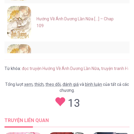
Hướng Về Ánh Dương Lần Nữa [...] – Chap
109
Hướng Về Ánh Dương Lần Nữa [...] – Chap
108
Từ khóa:
đọc truyện Hướng Về Ánh Dương Lần Nữa
,
truyện tranh Hướ
Tổng lượt
xem
,
thích
,
theo dõi
,
đánh giá
và
bình luận
của tất cả các
chương.
Hướng Về Ánh Dương Lần Nữa [...] – Chap
13
107
TRUYỆN LIÊN QUAN
Hướng Về Ánh Dương Lần Nữa [...] – Chap