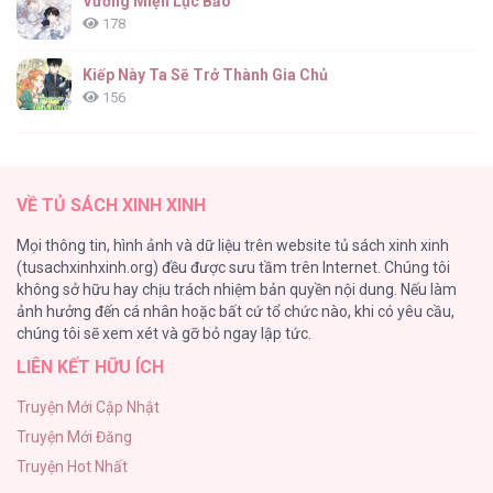
Vương Miện Lục Bảo
178
Học Sinh Giỏi Mắc Lỗi Chí Mạng [...] – Chap
23
Kiếp Này Ta Sẽ Trở Thành Gia Chủ
156
ONESHOT CHỊCH
154
Học Sinh Giỏi Mắc Lỗi Chí Mạng [...] – Chap
VỀ TỦ SÁCH XINH XINH
22
Cuộc Sống Sung Sướng Trong Tù
Mọi thông tin, hình ảnh và dữ liệu trên website tủ sách xinh xinh
139
(tusachxinhxinh.org) đều được sưu tầm trên Internet. Chúng tôi
không sở hữu hay chịu trách nhiệm bản quyền nội dung. Nếu làm
Tổng hợp boylove 18+
ảnh hưởng đến cá nhân hoặc bất cứ tổ chức nào, khi có yêu cầu,
135
Học Sinh Giỏi Mắc Lỗi Chí Mạng [...] – Chap
chúng tôi sẽ xem xét và gỡ bỏ ngay lập tức.
21
LIÊN KẾT HỮU ÍCH
Đứa Nhỏ Không Phải Là Con Anh
132
Truyện Mới Cập Nhật
Truyện Mới Đăng
Mùa Xuân Hoa Nở
Học Sinh Giỏi Mắc Lỗi Chí Mạng [...] – Chap
Truyện Hot Nhất
104
20