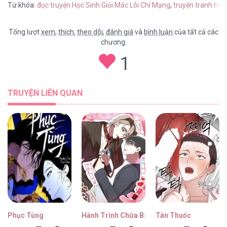
Từ khóa:
đọc truyện Học Sinh Giỏi Mắc Lỗi Chí Mạng
,
truyện tranh Học
Tổng lượt
xem
,
thích
,
theo dõi
,
đánh giá
và
bình luận
của tất cả các
chương.
Học Sinh Giỏi Mắc Lỗi Chí Mạng [...] – Chap
1
33
TRUYỆN LIÊN QUAN
Học Sinh Giỏi Mắc Lỗi Chí Mạng [...] – Chap
32
Học Sinh Giỏi Mắc Lỗi Chí Mạng [...] – Chap
31
Phục Tùng
Hành Trình Chữa Bệnh Bám Chủ Của Cún Nh
Tàn Thuốc