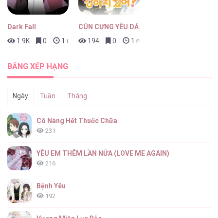
Dark Fall
CÚN CƯNG YÊU DẤU
1.9K
0
1 ngày trước
194
0
1 ngày trước
Học Sinh Giỏi Mắc Lỗi Chí Mạng [...] – Chap
26
BẢNG XẾP HẠNG
Ngày
Tuần
Tháng
Học Sinh Giỏi Mắc Lỗi Chí Mạng [...] – Chap
Cô Nàng Hết Thuốc Chữa
25
231
YÊU EM THÊM LẦN NỮA (LOVE ME AGAIN)
216
Học Sinh Giỏi Mắc Lỗi Chí Mạng [...] – Chap
24
Bệnh Yêu
192