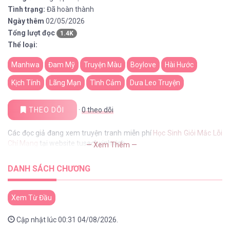
Tình trạng:
Đã hoàn thành
Ngày thêm
02/05/2026
Tổng lượt đọc
1.4K
Thể loại:
Manhwa
Đam Mỹ
Truyện Màu
Boylove
Hài Hước
Kịch Tính
Lãng Mạn
Tình Cảm
Dưa Leo Truyện
THEO DÕI
·
0
theo dõi
Các đọc giả đang xem truyện tranh miễn phí
Học Sinh Giỏi Mắc Lỗi
Chí Mạng
tại website tusachxinhxinh
— Xem Thêm —
DANH SÁCH CHƯƠNG
Xem Từ Đầu
Cập nhật lúc 00:31 04/08/2026.