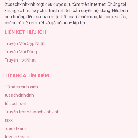
(tusachxinhxinh.org) đều được sưu tầm trên Internet. Chúng tôi
không sở hữu hay chịu trách nhiệm bản quyền nội dung. Nếu làm
Bí Mật Thanh Xuân
ảnh hưởng đến cá nhân hoặc bất cứ tổ chức nào, khi có yêu cầu,
51
Hoa Giương Kiếm [...] – Chap 38
chúng tôi sẽ xem xét và gỡ bỏ ngay lập tức.
LIÊN KẾT HỮU ÍCH
Ảo Mộng tình yêu
48
Truyện Mới Cập Nhật
Truyện Mới Đăng
Con Tim Rung Động
Truyện Hot Nhất
47
Hoa Giương Kiếm [...] – Chap 37
TỪ KHÓA TÌM KIẾM
Tủ sách xinh xinh
tusachxinhxinh
Hoa Giương Kiếm [...] – Chap 36
tủ sách xinh
Truyện tranh tusachxinhxinh
tsxx
roadsteam
truyen3hsang