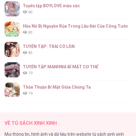
Hoa Giương Kiếm [...] – Chap 42
Tuyển tập BOYLOVE màu sắc
86
Hầu Nữ Bị Nguyền Rủa Trong Lâu Đài Của Công Tước
83
Hoa Giương Kiếm [...] – Chap 41
TUYỂN TẬP: TRAI CÓ LỒN
83
TUYỂN TẬP MANHWA BÍ MẬT CƠ THỂ
79
Hoa Giương Kiếm [...] – Chap 40
Thỏa Thuận Bí Mật Giữa Chúng Ta
79
Căn Nhà Của Dị Nhân
61
Hoa Giương Kiếm [...] – Chap 39
VỀ TỦ SÁCH XINH XINH
CẨN THẬN TRĂNG TRÒN THÁNG 3 ĐẤY
Mọi thông tin, hình ảnh và dữ liệu trên website tủ sách xinh xinh
51