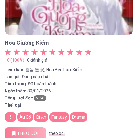
Hoa Giương Kiếm
10 (100%)
· 0 đánh giá
Tên khác:
검을 든 꽃, Hoa Bên Lưỡi Kiếm
Tác giả:
Đang cập nhật
Tình trạng:
Đã hoàn thành
Ngày thêm
30/01/2026
Tổng lượt đọc
2.6K
Thể loại:
15+
Âu Cổ
Bí Ẩn
Fantasy
Drama
THEO DÕI
·
theo dõi