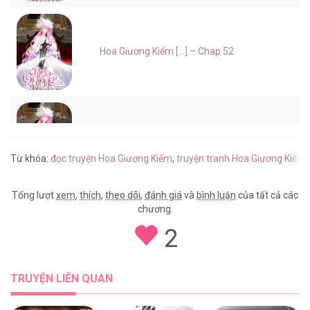
Hoa Giương Kiếm [...] – Chap 52
Hoa Giương Kiếm [...] – Chap 51
Từ khóa:
đọc truyện Hoa Giương Kiếm
,
truyện tranh Hoa Giương Kiếm 
Tổng lượt
xem
,
thích
,
theo dõi
,
đánh giá
và
bình luận
của tất cả các
chương.
Hoa Giương Kiếm [...] – Chap 50
2
TRUYỆN LIÊN QUAN