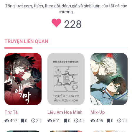
Tổng lượt
xem
,
thích
,
theo dõi
,
đánh giá
và
bình luận
của tất cả các
chương.
228
TRUYỆN LIÊN QUAN
Trừ Tà
Liễu Ám Hoa Minh
Mix-Up
497
0
3 tuần trước
501
0
4 tuần trước
495
0
2 thá