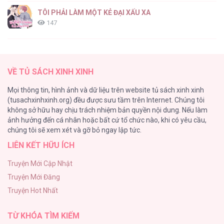
TÔI PHẢI LÀM MỘT KẺ ĐẠI XẤU XA
147
Thiên Đường Táo Xanh
145
VỀ TỦ SÁCH XINH XINH
Cây Không Có Rễ
Mọi thông tin, hình ảnh và dữ liệu trên website tủ sách xinh xinh
116
(tusachxinhxinh.org) đều được sưu tầm trên Internet. Chúng tôi
không sở hữu hay chịu trách nhiệm bản quyền nội dung. Nếu làm
Làm vị cứu tinh thật dễ dàng
ảnh hưởng đến cá nhân hoặc bất cứ tổ chức nào, khi có yêu cầu,
113
chúng tôi sẽ xem xét và gỡ bỏ ngay lập tức.
LIÊN KẾT HỮU ÍCH
|END| Định Tên Mối Quan Hệ
109
Truyện Mới Cập Nhật
Truyện Mới Đăng
Phạm Luật
Truyện Hot Nhất
106
TỪ KHÓA TÌM KIẾM