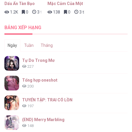
Dấu Ấn Tàn Bạo
Mặc Cảm Của Một Idol Thất Bại
1.2K
0
3 tháng trước
138
0
3 tháng trước
BẢNG XẾP HẠNG
Ngày
Tuần
Tháng
Tự Do Trong Mơ
227
Tổng hợp oneshot
200
TUYỂN TẬP: TRAI CÓ LỒN
197
(END) Merry Marbling
148