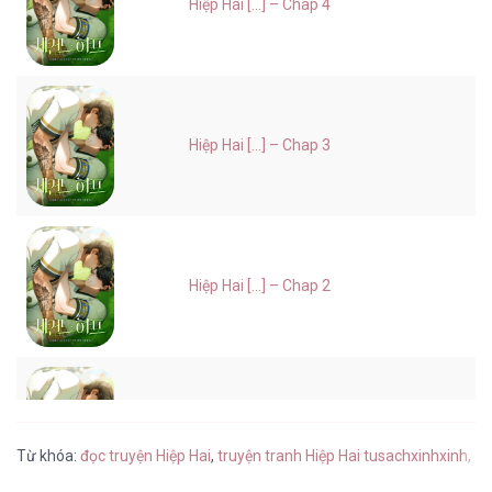
Hiệp Hai [...] – Chap 4
Hiệp Hai [...] – Chap 3
Hiệp Hai [...] – Chap 2
Hiệp Hai [...] – Chap 1
Từ khóa:
đọc truyện Hiệp Hai
,
truyện tranh Hiệp Hai tusachxinhxinh
,
Hi