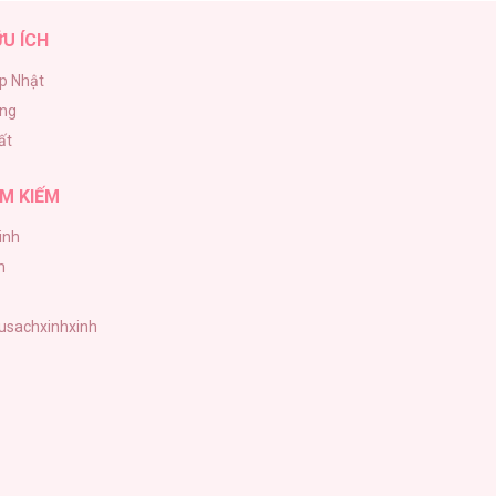
ỮU ÍCH
p Nhật
ăng
ất
M KIẾM
inh
h
tusachxinhxinh