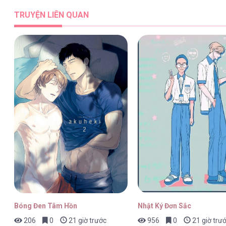
TRUYỆN LIÊN QUAN
Bóng Đen Tâm Hồn
Nhật Ký Đơn Sắc
206
0
21 giờ trước
956
0
21 giờ trư