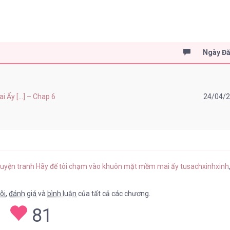
Ngày Đ
Ấy [...] – Chap 6
24/04/
ruyện tranh Hãy để tôi chạm vào khuôn mặt mềm mai ấy tusachxinhxinh
õi
,
đánh giá
và
bình luận
của tất cả các chương.
81