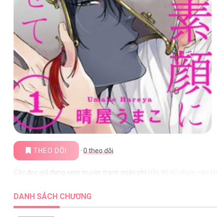
THEO DÕI
·
0
theo dõi
Các đọc giả đang xem truyện tranh miễn phí
Hãy để tôi chạm vào 
DANH SÁCH CHƯƠNG