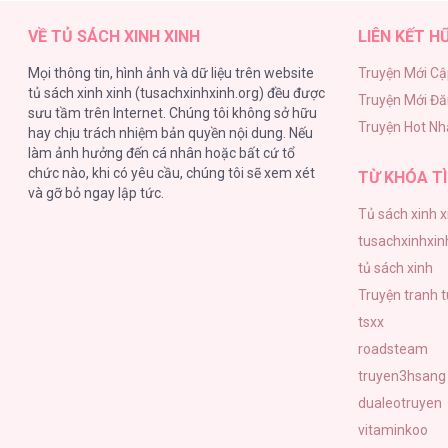
VỀ TỦ SÁCH XINH XINH
LIÊN KẾT H
Mọi thông tin, hình ảnh và dữ liệu trên website
Truyện Mới Cậ
tủ sách xinh xinh (tusachxinhxinh.org) đều được
Truyện Mới Đ
sưu tầm trên Internet. Chúng tôi không sở hữu
Truyện Hot Nh
hay chịu trách nhiệm bản quyền nội dung. Nếu
làm ảnh hưởng đến cá nhân hoặc bất cứ tổ
chức nào, khi có yêu cầu, chúng tôi sẽ xem xét
TỪ KHÓA TÌ
và gỡ bỏ ngay lập tức.
Tủ sách xinh x
tusachxinhxin
tủ sách xinh
Truyện tranh 
tsxx
roadsteam
truyen3hsang
dualeotruyen
vitaminkoo