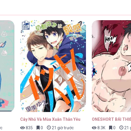
Cây Nhỏ Và Mùa Xuân Thân Yêu
ONESHORT BÁI THI
ớc
835
0
21 giờ trước
8.3K
0
21 g