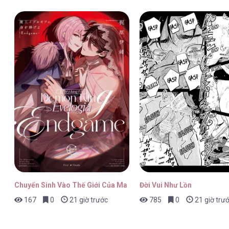
Chuyển Sinh Vào Thế Giới Của Ma Vương Evelogia
Đời Vui Như Lồn
167
0
21 giờ trước
785
0
21 giờ trư