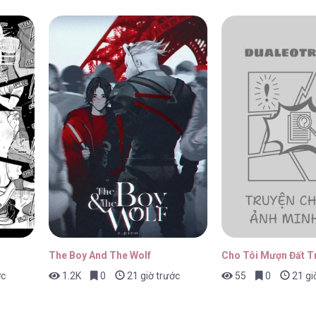
The Boy And The Wolf
Cho Tôi Mượn Đất T
ớc
1.2K
0
21 giờ trước
55
0
21 gi