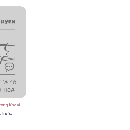
rồng Khoai
ờ trước