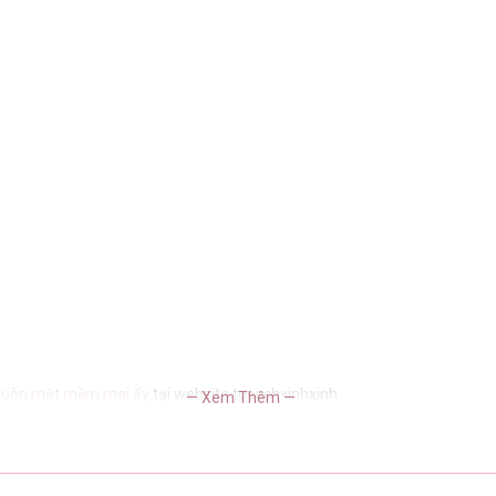
khuôn mặt mềm mai ấy
tại website tusachxinhxinh
— Xem Thêm —