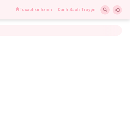
Tusachxinhxinh
Danh Sách Truyện