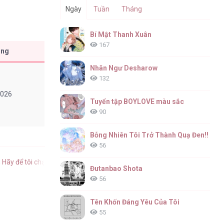
Ngày
Tuần
Tháng
Bí Mật Thanh Xuân
167
ăng
Nhân Ngư Desharow
132
2026
Tuyển tập BOYLOVE màu sắc
90
Bỗng Nhiên Tôi Trở Thành Quạ Đen!!
56
,
Hãy để tôi chạm vào khuôn mặt mềm mai ấy tiếng Việt
.
Đutanbao Shota
56
Tên Khốn Đáng Yêu Của Tôi
55