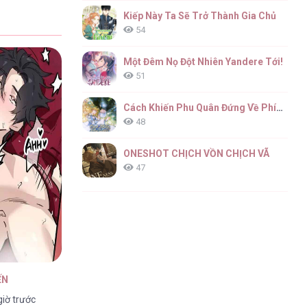
Kiếp Này Ta Sẽ Trở Thành Gia Chủ
54
Một Đêm Nọ Đột Nhiên Yandere Tới!
51
Cách Khiến Phu Quân Đứng Về Phía Tôi
48
ONESHOT CHỊCH VỒN CHỊCH VÃ
47
ẾN
iờ trước