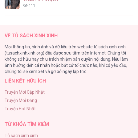
111
[RTT] Hồi Ức Cuối Cùng
107
VỀ TỦ SÁCH XINH XINH
Tự Do Trong Mơ
Mọi thông tin, hình ảnh và dữ liệu trên website tủ sách xinh xinh
98
(tusachxinhxinh.org) đều được sưu tầm trên Internet. Chúng tôi
không sở hữu hay chịu trách nhiệm bản quyền nội dung. Nếu làm
TUYỂN TẬP: TRAI CÓ LỒN
ảnh hưởng đến cá nhân hoặc bất cứ tổ chức nào, khi có yêu cầu,
92
chúng tôi sẽ xem xét và gỡ bỏ ngay lập tức.
LIÊN KẾT HỮU ÍCH
Kiếp Này Ta Sẽ Trở Thành Gia Chủ
91
Truyện Mới Cập Nhật
Truyện Mới Đăng
Vết Tích Của Ánh Dương
Truyện Hot Nhất
89
TỪ KHÓA TÌM KIẾM
Tủ sách xinh xinh