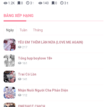
1.2K
0
3 tháng trước
140
0
3 tháng trước
BẢNG XẾP HẠNG
Ngày
Tuần
Tháng
YÊU EM THÊM LẦN NỮA (LOVE ME AGAIN)
217
Tổng hợp boylove 18+
161
Trai Có Lồn
141
Nhận Nuôi Người Cha Phản Diện
112
ONESHOT CHỊCH