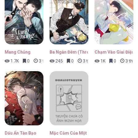
Guiding Điên Loạn [...] – Chap 1
Mang Chủng
Ba Ngàn Đêm (Three Thousand Night)
Chạm Vào Giai Điệu
1.7K
0
3 tháng trước
245
0
3 tháng trước
1K
0
3 thán
Dấu Ấn Tàn Bạo
Mặc Cảm Của Một Idol Thất Bại