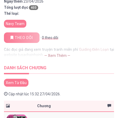
Ngày thêm
23/04/2026
Tổng lượt đọc
403
Thể loại:
Navy Team
THEO DÕI
·
0
theo dõi
Các đọc giả đang xem truyện tranh miễn phí
Guiding Điên Loạn
tại
website tusachxinhxinh
— Xem Thêm —
DANH SÁCH CHƯƠNG
Xem Từ Đầu
Cập nhật lúc 15:32 27/04/2026.
Chương