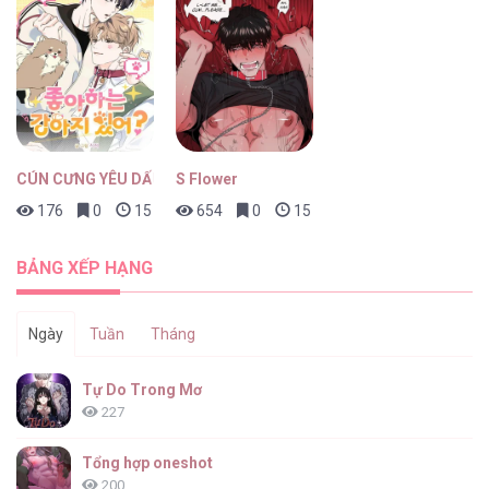
Góc Tối Tình Bạn [...] – Chap 29
CÚN CƯNG YÊU DẤU
S Flower
176
0
15 giờ trước
654
0
15 giờ trước
Góc Tối Tình Bạn [...] – Chap 28
BẢNG XẾP HẠNG
Ngày
Tuần
Tháng
Góc Tối Tình Bạn [...] – Chap 27
Tự Do Trong Mơ
227
Tổng hợp oneshot
200