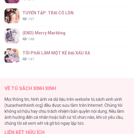
Góc Tối Tình Bạn [...] – Chap 26
TUYỂN TẬP: TRAI CÓ LỒN
197
(END) Merry Marbling
148
Góc Tối Tình Bạn [...] – Chap 25
TÔI PHẢI LÀM MỘT KẺ ĐẠI XẤU XA
147
Thiên Đường Táo Xanh
145
Góc Tối Tình Bạn [...] – Chap 24
VỀ TỦ SÁCH XINH XINH
Cây Không Có Rễ
Mọi thông tin, hình ảnh và dữ liệu trên website tủ sách xinh xinh
116
(tusachxinhxinh.org) đều được sưu tầm trên Internet. Chúng tôi
không sở hữu hay chịu trách nhiệm bản quyền nội dung. Nếu làm
Làm vị cứu tinh thật dễ dàng
ảnh hưởng đến cá nhân hoặc bất cứ tổ chức nào, khi có yêu cầu,
113
Góc Tối Tình Bạn [...] – Chap 23
chúng tôi sẽ xem xét và gỡ bỏ ngay lập tức.
LIÊN KẾT HỮU ÍCH
|END| Định Tên Mối Quan Hệ