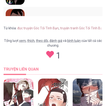
Góc Tối Tình Bạn [...] – Chap 36
Từ khóa:
đọc truyện Góc Tối Tình Bạn
,
truyện tranh Góc Tối Tình Bạn 
Tổng lượt
xem
,
thích
,
theo dõi
,
đánh giá
và
bình luận
của tất cả các
chương.
Góc Tối Tình Bạn [...] – Chap 35
1
TRUYỆN LIÊN QUAN
Góc Tối Tình Bạn [...] – Chap 34