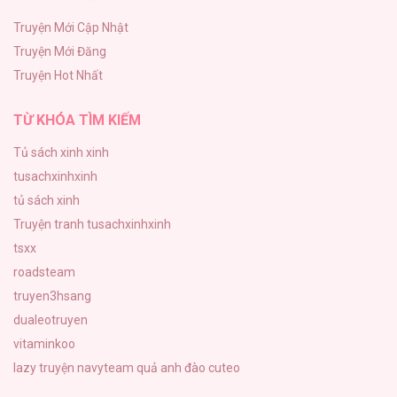
109
Truyện Mới Cập Nhật
Truyện Mới Đăng
Phạm Luật
Truyện Hot Nhất
106
Góc Tối Tình Bạn [...] – Chap 22
TỪ KHÓA TÌM KIẾM
Tủ sách xinh xinh
tusachxinhxinh
Góc Tối Tình Bạn [...] – Chap 21
tủ sách xinh
Truyện tranh tusachxinhxinh
tsxx
roadsteam
truyen3hsang
Góc Tối Tình Bạn [...] – Chap 20
dualeotruyen
vitaminkoo
lazy truyện
navyteam
quả anh đào cuteo