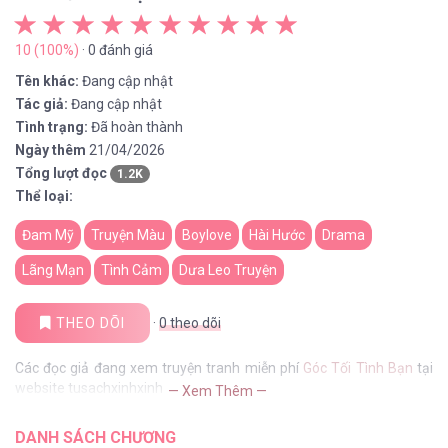
10 (100%)
· 0 đánh giá
Tên khác:
Đang cập nhật
Tác giả:
Đang cập nhật
Tình trạng:
Đã hoàn thành
Ngày thêm
21/04/2026
Tổng lượt đọc
1.2K
Thể loại:
Đam Mỹ
Truyện Màu
Boylove
Hài Hước
Drama
Lãng Mạn
Tình Cảm
Dưa Leo Truyện
THEO DÕI
·
0
theo dõi
Các đọc giả đang xem truyện tranh miễn phí
Góc Tối Tình Bạn
tại
website tusachxinhxinh
— Xem Thêm —
DANH SÁCH CHƯƠNG