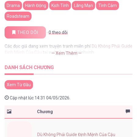
Drama
Hành Động
Kịch Tính
Lãng Mạn
Tình Cảm
Roadsteam
THEO DÕI
·
0
theo dõi
Các đọc giả đang xem truyện tranh miễn phí
Dù Không Phải Guide
Định Mệnh Của Cậu
tại website tusachxinhxinh
— Xem Thêm —
DANH SÁCH CHƯƠNG
Xem Từ Đầu
Cập nhật lúc 14:31 04/05/2026.
Chương
Dù Không Phải Guide Định Mệnh Của Cậu