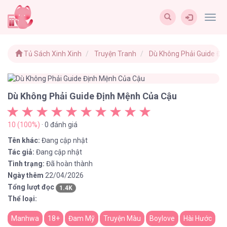
Togg
navig
Tủ Sách Xinh Xinh
Truyện Tranh
Dù Không Phải Guide Đị
Dù Không Phải Guide Định Mệnh Của Cậu
10 (100%)
· 0 đánh giá
Tên khác:
Đang cập nhật
Tác giả:
Đang cập nhật
Tình trạng:
Đã hoàn thành
Ngày thêm
22/04/2026
Tổng lượt đọc
1.4K
Thể loại:
Manhwa
18+
Đam Mỹ
Truyện Màu
Boylove
Hài Hước