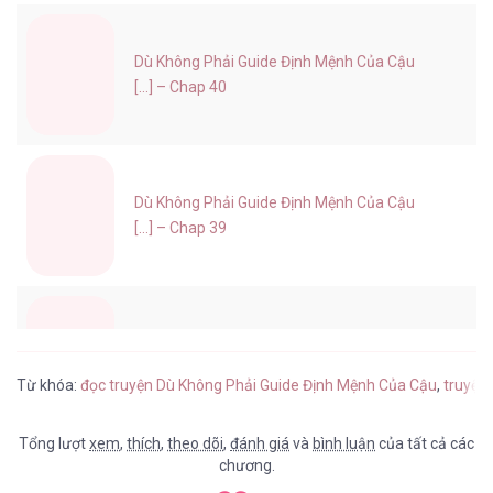
Dù Không Phải Guide Định Mệnh Của Cậu
[...] – Chap 40
Dù Không Phải Guide Định Mệnh Của Cậu
[...] – Chap 39
Dù Không Phải Guide Định Mệnh Của Cậu
[...] – Chap 38
Từ khóa:
đọc truyện Dù Không Phải Guide Định Mệnh Của Cậu
,
truyện
Tổng lượt
xem
,
thích
,
theo dõi
,
đánh giá
và
bình luận
của tất cả các
chương.
Dù Không Phải Guide Định Mệnh Của Cậu