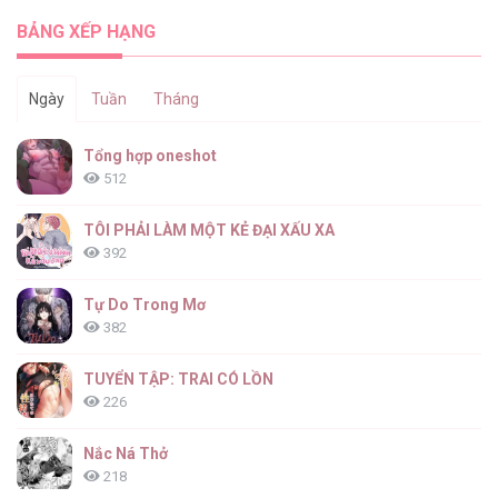
[...] – Chap 30
BẢNG XẾP HẠNG
Ngày
Tuần
Tháng
Dù Không Phải Guide Định Mệnh Của Cậu
Tổng hợp oneshot
[...] – Chap 29
512
TÔI PHẢI LÀM MỘT KẺ ĐẠI XẤU XA
392
Dù Không Phải Guide Định Mệnh Của Cậu
[...] – Chap 28
Tự Do Trong Mơ
382
TUYỂN TẬP: TRAI CÓ LỒN
226
Dù Không Phải Guide Định Mệnh Của Cậu
[...] – Chap 27
Nắc Ná Thở
218