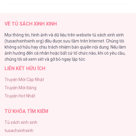
Nhân Ngư Desharow
205
Dù Không Phải Guide Định Mệnh Của Cậu
VỀ TỦ SÁCH XINH XINH
[...] – Chap 26
Cây Không Có Rễ
Mọi thông tin, hình ảnh và dữ liệu trên website tủ sách xinh xinh
191
(tusachxinhxinh.org) đều được sưu tầm trên Internet. Chúng tôi
không sở hữu hay chịu trách nhiệm bản quyền nội dung. Nếu làm
Làm vị cứu tinh thật dễ dàng
ảnh hưởng đến cá nhân hoặc bất cứ tổ chức nào, khi có yêu cầu,
186
Dù Không Phải Guide Định Mệnh Của Cậu
chúng tôi sẽ xem xét và gỡ bỏ ngay lập tức.
[...] – Chap 25
LIÊN KẾT HỮU ÍCH
Thiên Đường Táo Xanh
156
Truyện Mới Cập Nhật
Truyện Mới Đăng
(END) Merry Marbling
Dù Không Phải Guide Định Mệnh Của Cậu
Truyện Hot Nhất
150
[...] – Chap 24
TỪ KHÓA TÌM KIẾM
Tủ sách xinh xinh
tusachxinhxinh
Dù Không Phải Guide Định Mệnh Của Cậu