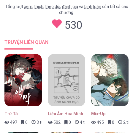
Tổng lượt
xem
,
thích
,
theo dõi
,
đánh giá
và
bình luận
của tất cả các
chương.
Đông Chí [...] – Chap 10
530
TRUYỆN LIÊN QUAN
Đông Chí [...] – Chap 9
Đông Chí [...] – Chap 8
Trừ Tà
Liễu Ám Hoa Minh
Mix-Up
497
0
3 tuần trước
502
0
4 tuần trước
495
0
2 thá