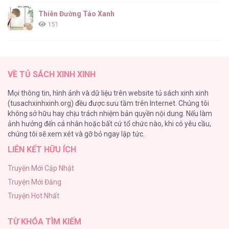
Thiên Đường Táo Xanh
151
(END) Merry Marbling
149
VỀ TỦ SÁCH XINH XINH
Cây Không Có Rễ
Mọi thông tin, hình ảnh và dữ liệu trên website tủ sách xinh xinh
140
(tusachxinhxinh.org) đều được sưu tầm trên Internet. Chúng tôi
không sở hữu hay chịu trách nhiệm bản quyền nội dung. Nếu làm
Phạm Luật
ảnh hưởng đến cá nhân hoặc bất cứ tổ chức nào, khi có yêu cầu,
123
chúng tôi sẽ xem xét và gỡ bỏ ngay lập tức.
LIÊN KẾT HỮU ÍCH
Làm vị cứu tinh thật dễ dàng
113
Truyện Mới Cập Nhật
Truyện Mới Đăng
|END| Định Tên Mối Quan Hệ
Truyện Hot Nhất
109
TỪ KHÓA TÌM KIẾM