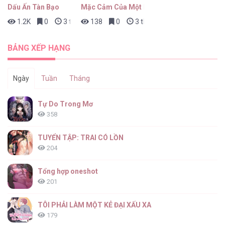
Dấu Ấn Tàn Bạo
Mặc Cảm Của Một Idol Thất Bại
1.2K
0
3 tháng trước
138
0
3 tháng trước
Đông Chí [...] – Chap 3
BẢNG XẾP HẠNG
Ngày
Tuần
Tháng
Đông Chí [...] – Chap 2
Tự Do Trong Mơ
358
TUYỂN TẬP: TRAI CÓ LỒN
204
Đông Chí [...] – Chap 1
Tổng hợp oneshot
201
TÔI PHẢI LÀM MỘT KẺ ĐẠI XẤU XA
179