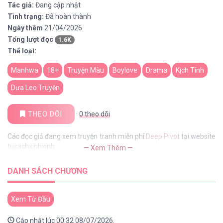
Tác giả:
Đang cập nhật
Tình trạng:
Đã hoàn thành
Ngày thêm
21/04/2026
Tổng lượt đọc
1.6K
Thể loại:
Manhwa
18+
Truyện Màu
Boylove
Drama
Kịch Tính
Dưa Leo Truyện
THEO DÕI
·
0
theo dõi
Các đọc giả đang xem truyện tranh miễn phí
Deep Pivot
tại website
tusachxinhxinh
— Xem Thêm —
DANH SÁCH CHƯƠNG
Xem Từ Đầu
Cập nhật lúc 00:32 08/07/2026.