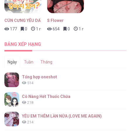
CÚN CƯNG YÊU DẤU
S Flower
177
0
1 ngày trước
654
0
1 ngày trước
Deep Pivot [...] – Chap 35
BẢNG XẾP HẠNG
Ngày
Tuần
Tháng
Deep Pivot [...] – Chap 34
Tổng hợp oneshot
514
Cô Nàng Hết Thuốc Chữa
218
Deep Pivot [...] – Chap 33
YÊU EM THÊM LẦN NỮA (LOVE ME AGAIN)
214