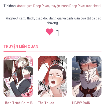
Từ khóa:
đọc truyện Deep Pivot
,
truyện tranh Deep Pivot tusachxinhx
Tổng lượt
xem
,
thích
,
theo dõi
,
đánh giá
và
bình luận
của tất cả các
chương.
Deep Pivot [...] – Chap 42
1
TRUYỆN LIÊN QUAN
Deep Pivot [...] – Chap 41
Deep Pivot [...] – Chap 40
Hành Trình Chữa Bệnh Bám Chủ Của Cún Nhà Tôi
Tàn Thuốc
HEAVY RAIN