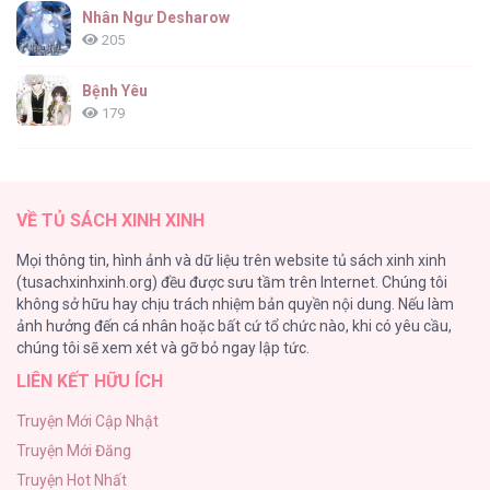
Nhân Ngư Desharow
205
Deep Pivot [...] – Chap 32
Bệnh Yêu
179
(END) Merry Marbling
150
Deep Pivot [...] – Chap 31
VỀ TỦ SÁCH XINH XINH
Phế Vật Dòng Dõi Bá Tước
Mọi thông tin, hình ảnh và dữ liệu trên website tủ sách xinh xinh
135
(tusachxinhxinh.org) đều được sưu tầm trên Internet. Chúng tôi
không sở hữu hay chịu trách nhiệm bản quyền nội dung. Nếu làm
Đứa Nhỏ Không Phải Là Con Anh
ảnh hưởng đến cá nhân hoặc bất cứ tổ chức nào, khi có yêu cầu,
124
Deep Pivot [...] – Chap 30
chúng tôi sẽ xem xét và gỡ bỏ ngay lập tức.
LIÊN KẾT HỮU ÍCH
Vương Miện Lục Bảo
113
Truyện Mới Cập Nhật
Truyện Mới Đăng
Mùa Xuân Hoa Nở
Truyện Hot Nhất
103
Deep Pivot [...] – Chap 29