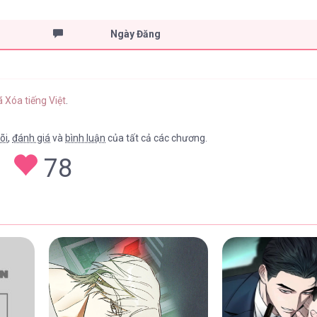
Ngày Đăng
 Xóa tiếng Việt
.
õi
,
đánh giá
và
bình luận
của tất cả các chương.
78