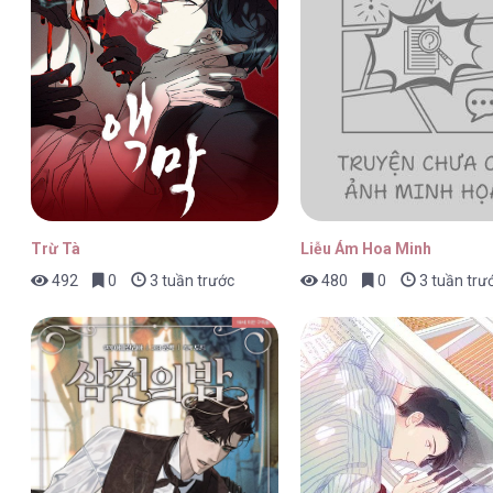
Trừ Tà
Liễu Ám Hoa Minh
492
0
3 tuần trước
480
0
3 tuần trư