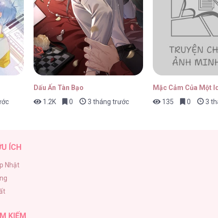
Dấu Ấn Tàn Bạo
Mặc Cảm Của Một Id
ước
1.2K
0
3 tháng trước
135
0
3 th
ỮU ÍCH
p Nhật
ăng
ất
M KIẾM