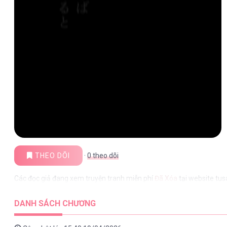
THEO DÕI
·
0
theo dõi
Các đọc giả đang xem truyện tranh miễn phí
Đã Xóa
tại website tu
DANH SÁCH CHƯƠNG