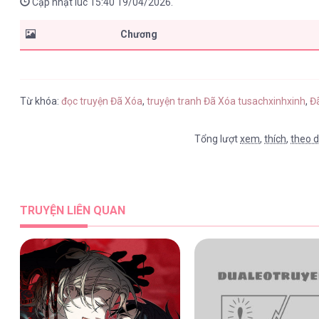
Cập nhật lúc 15:40 19/04/2026.
Chương
Từ khóa:
đọc truyện Đã Xóa
,
truyện tranh Đã Xóa tusachxinhxinh
,
Đã
Tổng lượt
xem
,
thích
,
theo d
TRUYỆN LIÊN QUAN