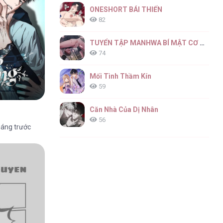
ONESHORT BÁI THIẾN
82
TUYỂN TẬP MANHWA BÍ MẬT CƠ THỂ
74
Mối Tình Thầm Kín
59
Căn Nhà Của Dị Nhân
56
háng trước