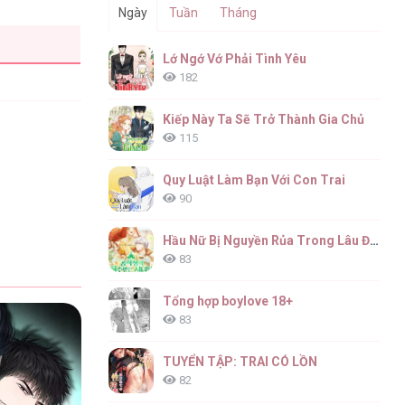
Ngày
Tuần
Tháng
Lớ Ngớ Vớ Phải Tình Yêu
182
Kiếp Này Ta Sẽ Trở Thành Gia Chủ
115
Quy Luật Làm Bạn Với Con Trai
90
Hầu Nữ Bị Nguyền Rủa Trong Lâu Đài Của Công Tước
83
Tổng hợp boylove 18+
83
TUYỂN TẬP: TRAI CÓ LỒN
82