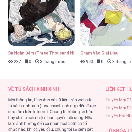
Ba Ngàn Đêm (Three Thousand Night)
Chạm Vào Giai Điệu
237
0
3 tháng trước
990
0
3 tháng tr
VỀ TỦ SÁCH XINH XINH
LIÊN KẾT H
Mọi thông tin, hình ảnh và dữ liệu trên website
Truyện Mới Cậ
tủ sách xinh xinh (tusachxinhxinh.org) đều được
Truyện Mới Đ
sưu tầm trên Internet. Chúng tôi không sở hữu
Truyện Hot Nh
hay chịu trách nhiệm bản quyền nội dung. Nếu
làm ảnh hưởng đến cá nhân hoặc bất cứ tổ
chức nào, khi có yêu cầu, chúng tôi sẽ xem xét
TỪ KHÓA TÌ