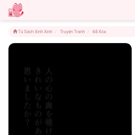
Tủ Sách Xinh Xinh
Truyện Tranh
Đã Xóa