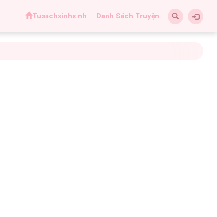
Tusachxinhxinh
Danh Sách Truyện