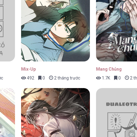
Mix-Up
Mang Chủng
ớc
492
0
2 tháng trước
1.7K
0
2 t