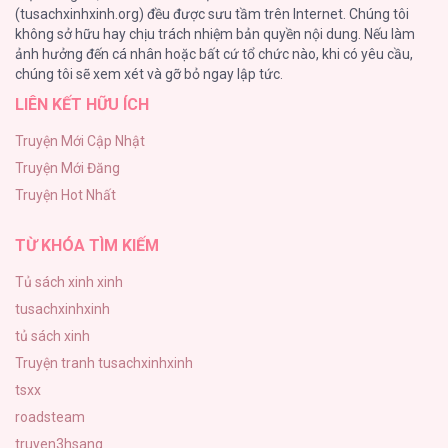
(tusachxinhxinh.org) đều được sưu tầm trên Internet. Chúng tôi
không sở hữu hay chịu trách nhiệm bản quyền nội dung. Nếu làm
Búp Măng Hư Và Đối Tác Hoàn Hảo
ảnh hưởng đến cá nhân hoặc bất cứ tổ chức nào, khi có yêu cầu,
86
Cuộc Chiến Thoát Kiếp FA [...] – Chap 16
chúng tôi sẽ xem xét và gỡ bỏ ngay lập tức.
LIÊN KẾT HỮU ÍCH
A Nào, Ngậm Thìa Vàng Nhé?
81
Truyện Mới Cập Nhật
Truyện Mới Đăng
Liveta
Truyện Hot Nhất
72
Cuộc Chiến Thoát Kiếp FA [...] – Chap 15
TỪ KHÓA TÌM KIẾM
Tủ sách xinh xinh
tusachxinhxinh
Cuộc Chiến Thoát Kiếp FA [...] – Chap 14
tủ sách xinh
Truyện tranh tusachxinhxinh
tsxx
roadsteam
truyen3hsang