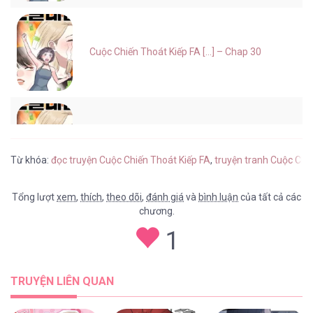
Cuộc Chiến Thoát Kiếp FA [...] – Chap 30
Cuộc Chiến Thoát Kiếp FA [...] – Chap 29
Từ khóa:
đọc truyện Cuộc Chiến Thoát Kiếp FA
,
truyện tranh Cuộc Chi
Tổng lượt
xem
,
thích
,
theo dõi
,
đánh giá
và
bình luận
của tất cả các
chương.
Cuộc Chiến Thoát Kiếp FA [...] – Chap 28
1
TRUYỆN LIÊN QUAN