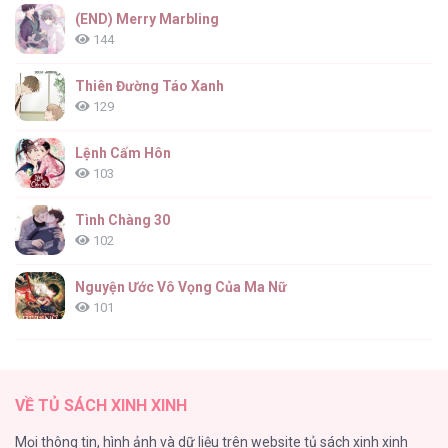
Cuộc Chiến Thoát Kiếp FA [...] – Chap 20
(END) Merry Marbling
144
Thiên Đường Táo Xanh
129
Cuộc Chiến Thoát Kiếp FA [...] – Chap 19
Lệnh Cấm Hôn
103
Tình Chàng 30
102
Cuộc Chiến Thoát Kiếp FA [...] – Chap 18
Nguyện Ước Vô Vọng Của Ma Nữ
101
Đầm Sen Héo Úa
95
Cuộc Chiến Thoát Kiếp FA [...] – Chap 17
VỀ TỦ SÁCH XINH XINH
Quý Cô Thế Giới Ngầm
Mọi thông tin, hình ảnh và dữ liệu trên website tủ sách xinh xinh
95