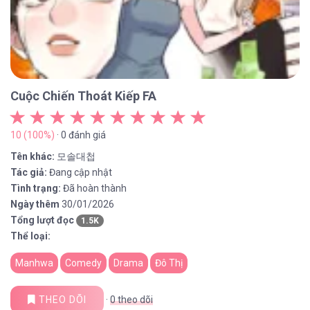
Cuộc Chiến Thoát Kiếp FA
10 (100%)
· 0 đánh giá
Tên khác:
모솔대첩
Tác giả:
Đang cập nhật
Tình trạng:
Đã hoàn thành
Ngày thêm
30/01/2026
Tổng lượt đọc
1.5K
Thể loại:
Manhwa
Comedy
Drama
Đô Thị
THEO DÕI
·
0
theo dõi