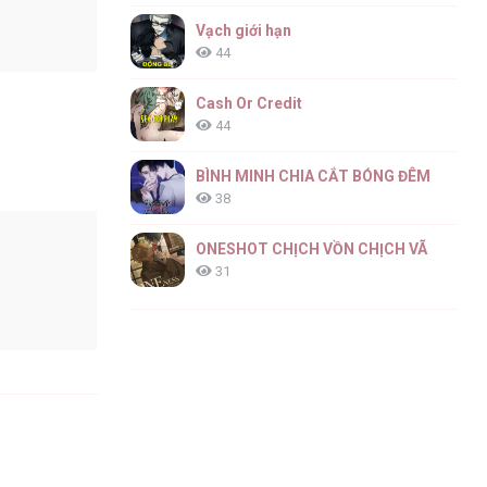
Vạch giới hạn
44
Cash Or Credit
44
BÌNH MINH CHIA CẮT BÓNG ĐÊM
38
ONESHOT CHỊCH VỒN CHỊCH VÃ
31