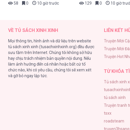
58
0
10 giờ trước
129
0
10 giờ trư
VỀ TỦ SÁCH XINH XINH
LIÊN KẾT H
Mọi thông tin, hình ảnh và dữ liệu trên website
Truyện Mới Cậ
tủ sách xinh xinh (tusachxinhxinh.org) đều được
Truyện Mới Đ
sưu tầm trên Internet. Chúng tôi không sở hữu
Truyện Hot Nh
hay chịu trách nhiệm bản quyền nội dung. Nếu
làm ảnh hưởng đến cá nhân hoặc bất cứ tổ
chức nào, khi có yêu cầu, chúng tôi sẽ xem xét
TỪ KHÓA TÌ
và gỡ bỏ ngay lập tức.
Tủ sách xinh x
tusachxinhxin
tủ sách xinh
Truyện tranh 
tsxx
roadsteam
truyen3hsang