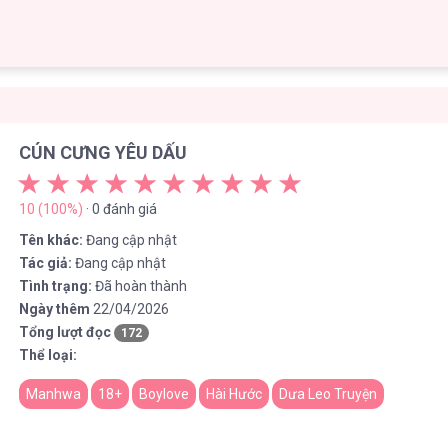
CÚN CƯNG YÊU DẤU
10 (100%)
· 0 đánh giá
Tên khác:
Đang cập nhật
Tác giả:
Đang cập nhật
Tình trạng:
Đã hoàn thành
Ngày thêm
22/04/2026
Tổng lượt đọc
172
Thể loại:
Manhwa
18+
Boylove
Hài Hước
Dưa Leo Truyện