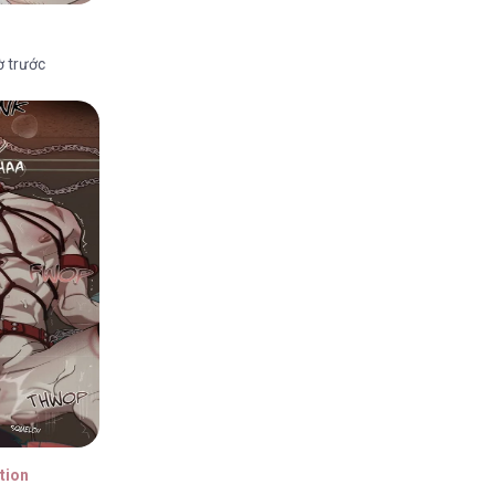
ờ trước
tion