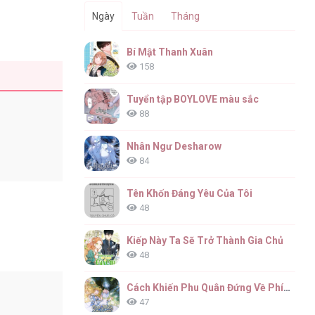
Ngày
Tuần
Tháng
Bí Mật Thanh Xuân
158
Tuyển tập BOYLOVE màu sắc
88
Nhân Ngư Desharow
84
Tên Khốn Đáng Yêu Của Tôi
48
Kiếp Này Ta Sẽ Trở Thành Gia Chủ
48
Cách Khiến Phu Quân Đứng Về Phía Tôi
47