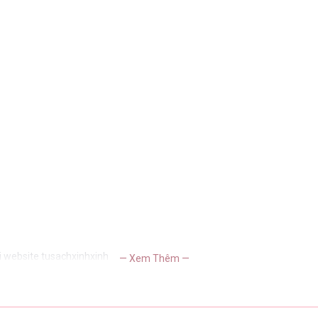
i website tusachxinhxinh
— Xem Thêm —