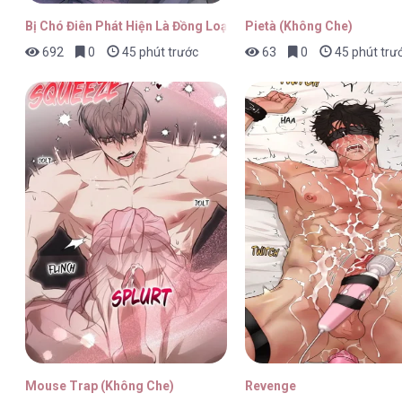
Bị Chó Điên Phát Hiện Là Đồng Loại
Pietà (Không Che)
692
0
45 phút trước
63
0
45 phút trư
Mouse Trap (Không Che)
Revenge