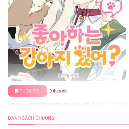
THEO DÕI
·
0
theo dõi
Các đọc giả đang xem truyện tranh miễn phí
CÚN CƯNG YÊU DẤU
tạ
DANH SÁCH CHƯƠNG