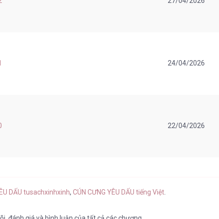
2
27/04/2026
1
24/04/2026
0
22/04/2026
ÊU DẤU tusachxinhxinh
,
CÚN CƯNG YÊU DẤU tiếng Việt
.
õi
,
đánh giá
và
bình luận
của tất cả các chương.