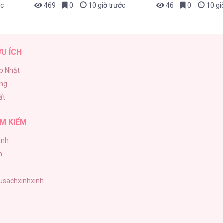
ớc
469
0
10 giờ trước
46
0
10 gi
ỮU ÍCH
p Nhật
ăng
ất
M KIẾM
inh
h
tusachxinhxinh