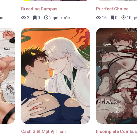
Breeding Campus
Purrfect Choice
ớc
2
0
2 giờ trước
16
0
10 gi
Cách Giết Một Vị Thân
Incomplete Combus