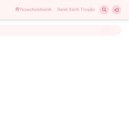
Tusachxinhxinh
Danh Sách Truyện