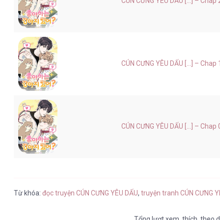
CÚN CƯNG YÊU DẤU [...] – Chap 
CÚN CƯNG YÊU DẤU [...] – Chap 
CÚN CƯNG YÊU DẤU [...] – Chap 
Từ khóa:
đọc truyện CÚN CƯNG YÊU DẤU
,
truyện tranh CÚN CƯNG Y
Tổng lượt
xem
,
thích
,
theo d