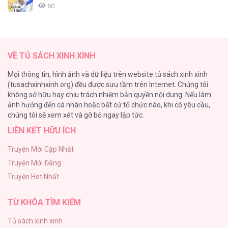
60
Fan cuồng Boylove bị triệu hồi tới một thế giới lạ
57
Công Việc Làm Thêm Hàng Ngày [...] –
VỀ TỦ SÁCH XINH XINH
Chap 35
Lớ Ngớ Vớ Phải Tình Yêu
Mọi thông tin, hình ảnh và dữ liệu trên website tủ sách xinh xinh
50
(tusachxinhxinh.org) đều được sưu tầm trên Internet. Chúng tôi
không sở hữu hay chịu trách nhiệm bản quyền nội dung. Nếu làm
Tuyển Tập Manhwa Ngắn Bạo Dăm
ảnh hưởng đến cá nhân hoặc bất cứ tổ chức nào, khi có yêu cầu,
44
Công Việc Làm Thêm Hàng Ngày [...] –
chúng tôi sẽ xem xét và gỡ bỏ ngay lập tức.
Chap 34
LIÊN KẾT HỮU ÍCH
CẨN THẬN TRĂNG TRÒN THÁNG 3 ĐẤY
43
Truyện Mới Cập Nhật
Truyện Mới Đăng
Con Tim Rung Động
Công Việc Làm Thêm Hàng Ngày [...] –
Truyện Hot Nhất
41
Chap 33
TỪ KHÓA TÌM KIẾM
Tủ sách xinh xinh