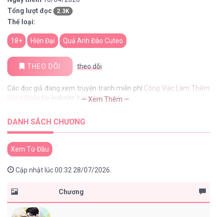
Tổng lượt đọc
2.3K
Thể loại:
18+
Hiện Đại
Quả Anh Đào Cuteo
THEO DÕI
·
theo dõi
Các đọc giả đang xem truyện tranh miễn phí
Công Việc Làm Thêm
Hàng Ngày
tại website tusachxinhxinh
— Xem Thêm —
DANH SÁCH CHƯƠNG
Xem Từ Đầu
Cập nhật lúc 00:32 28/07/2026.
Chương