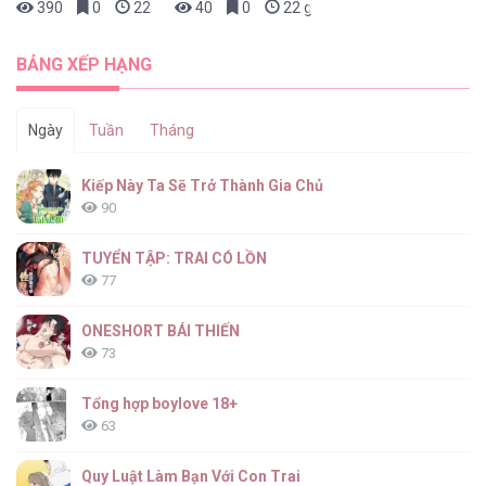
390
0
22 giờ trước
40
0
22 giờ trước
Công Việc Làm Thêm Hàng Ngày [...] –
Chap 39
BẢNG XẾP HẠNG
Ngày
Tuần
Tháng
Công Việc Làm Thêm Hàng Ngày [...] –
Kiếp Này Ta Sẽ Trở Thành Gia Chủ
Chap 38
90
TUYỂN TẬP: TRAI CÓ LỒN
77
Công Việc Làm Thêm Hàng Ngày [...] –
Chap 37
ONESHORT BÁI THIẾN
73
Tổng hợp boylove 18+
63
Công Việc Làm Thêm Hàng Ngày [...] –
Chap 36
Quy Luật Làm Bạn Với Con Trai