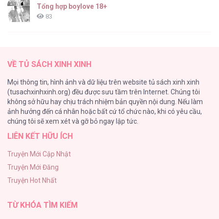
Tổng hợp boylove 18+
83
TUYỂN TẬP: TRAI CÓ LỒN
82
VỀ TỦ SÁCH XINH XINH
ONESHORT BÁI THIẾN
Mọi thông tin, hình ảnh và dữ liệu trên website tủ sách xinh xinh
82
(tusachxinhxinh.org) đều được sưu tầm trên Internet. Chúng tôi
không sở hữu hay chịu trách nhiệm bản quyền nội dung. Nếu làm
TUYỂN TẬP MANHWA BÍ MẬT CƠ THỂ
ảnh hưởng đến cá nhân hoặc bất cứ tổ chức nào, khi có yêu cầu,
74
chúng tôi sẽ xem xét và gỡ bỏ ngay lập tức.
LIÊN KẾT HỮU ÍCH
Mối Tình Thầm Kín
59
Truyện Mới Cập Nhật
Truyện Mới Đăng
Căn Nhà Của Dị Nhân
Truyện Hot Nhất
56
TỪ KHÓA TÌM KIẾM