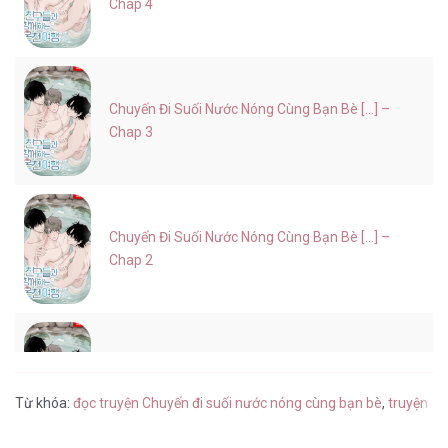
Chap 4
Chuyến Đi Suối Nước Nóng Cùng Bạn Bè [...] –
Chap 3
Chuyến Đi Suối Nước Nóng Cùng Bạn Bè [...] –
Chap 2
Chuyến Đi Suối Nước Nóng Cùng Bạn Bè [...] –
Chap 1
Từ khóa:
đọc truyện Chuyến đi suối nước nóng cùng bạn bè
,
truyện tr