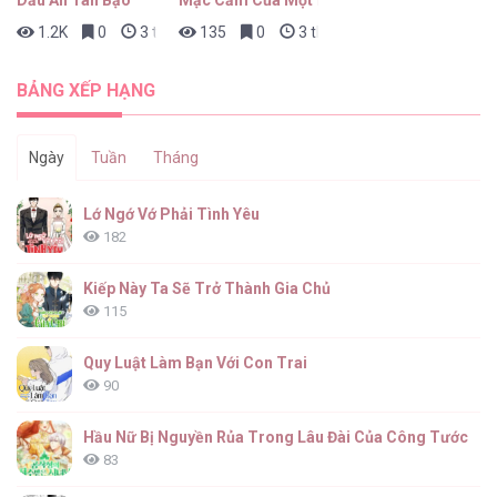
Dấu Ấn Tàn Bạo
Mặc Cảm Của Một Idol Thất Bại
1.2K
0
3 tháng trước
135
0
3 tháng trước
BẢNG XẾP HẠNG
Ngày
Tuần
Tháng
Lớ Ngớ Vớ Phải Tình Yêu
182
Kiếp Này Ta Sẽ Trở Thành Gia Chủ
115
Quy Luật Làm Bạn Với Con Trai
90
Hầu Nữ Bị Nguyền Rủa Trong Lâu Đài Của Công Tước
83