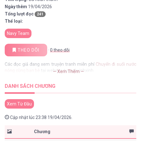
Ngày thêm
19/04/2026
Tổng lượt đọc
241
Thể loại:
Navy Team
THEO DÕI
·
0
theo dõi
Các đọc giả đang xem truyện tranh miễn phí
Chuyến đi suối nước
nóng cùng bạn bè
tại website tusachxinhxinh
— Xem Thêm —
DANH SÁCH CHƯƠNG
Xem Từ Đầu
Cập nhật lúc 23:38 19/04/2026.
Chương