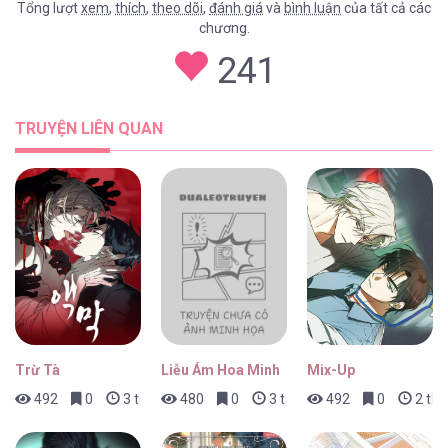
Tổng lượt
xem
,
thích
,
theo dõi
,
đánh giá
và
bình luận
của tất cả các
chương.
241
TRUYỆN LIÊN QUAN
Trừ Tà
Liễu Ám Hoa Minh
Mix-Up
492
0
3 tuần trước
480
0
3 tuần trước
492
0
2 thá