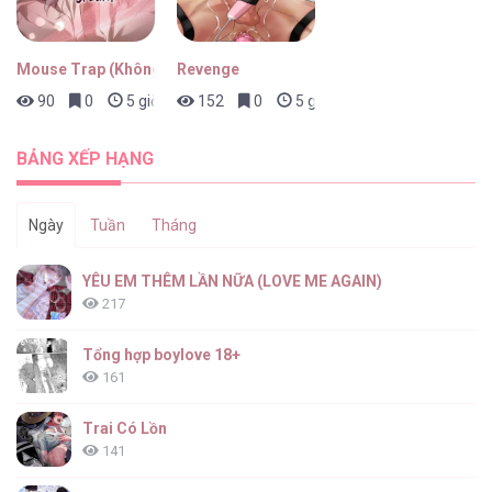
Mouse Trap (Không Che)
Revenge
90
0
5 giờ trước
152
0
5 giờ trước
Chinh Phục Nữ Thần [...] – Chap 24
BẢNG XẾP HẠNG
Ngày
Tuần
Tháng
Chinh Phục Nữ Thần [...] – Chap 23
YÊU EM THÊM LẦN NỮA (LOVE ME AGAIN)
217
Tổng hợp boylove 18+
161
Chinh Phục Nữ Thần [...] – Chap 22
Trai Có Lồn
141