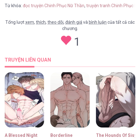
Từ khóa:
đọc truyện Chinh Phục Nữ Thần
,
truyện tranh Chinh Phục N
Tổng lượt
xem
,
thích
,
theo dõi
,
đánh giá
và
bình luận
của tất cả các
chương.
Chinh Phục Nữ Thần [...] – Chap 31
1
TRUYỆN LIÊN QUAN
Chinh Phục Nữ Thần [...] – Chap 30
Chinh Phục Nữ Thần [...] – Chap 29
A Blessed Night
Borderline
The Hounds Of Sisyp