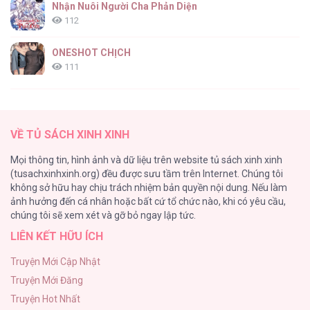
Nhận Nuôi Người Cha Phản Diện
112
Chinh Phục Nữ Thần [...] – Chap 21
ONESHOT CHỊCH
111
[RTT] Hồi Ức Cuối Cùng
107
Chinh Phục Nữ Thần [...] – Chap 20
VỀ TỦ SÁCH XINH XINH
Tự Do Trong Mơ
Mọi thông tin, hình ảnh và dữ liệu trên website tủ sách xinh xinh
98
(tusachxinhxinh.org) đều được sưu tầm trên Internet. Chúng tôi
không sở hữu hay chịu trách nhiệm bản quyền nội dung. Nếu làm
TUYỂN TẬP: TRAI CÓ LỒN
ảnh hưởng đến cá nhân hoặc bất cứ tổ chức nào, khi có yêu cầu,
92
Chinh Phục Nữ Thần [...] – Chap 19
chúng tôi sẽ xem xét và gỡ bỏ ngay lập tức.
LIÊN KẾT HỮU ÍCH
Kiếp Này Ta Sẽ Trở Thành Gia Chủ
91
Truyện Mới Cập Nhật
Truyện Mới Đăng
Vết Tích Của Ánh Dương
Truyện Hot Nhất
89
Chinh Phục Nữ Thần [...] – Chap 18