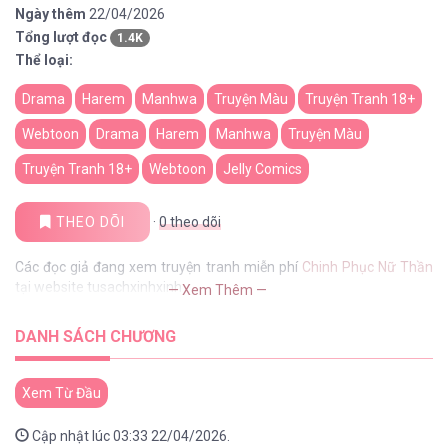
Ngày thêm
22/04/2026
Tổng lượt đọc
1.4K
Thể loại:
Drama
Harem
Manhwa
Truyện Màu
Truyện Tranh 18+
Webtoon
Drama
Harem
Manhwa
Truyện Màu
Truyện Tranh 18+
Webtoon
Jelly Comics
THEO DÕI
·
0
theo dõi
Các đọc giả đang xem truyện tranh miễn phí
Chinh Phục Nữ Thần
tại website tusachxinhxinh
— Xem Thêm —
DANH SÁCH CHƯƠNG
Xem Từ Đầu
Cập nhật lúc 03:33 22/04/2026.