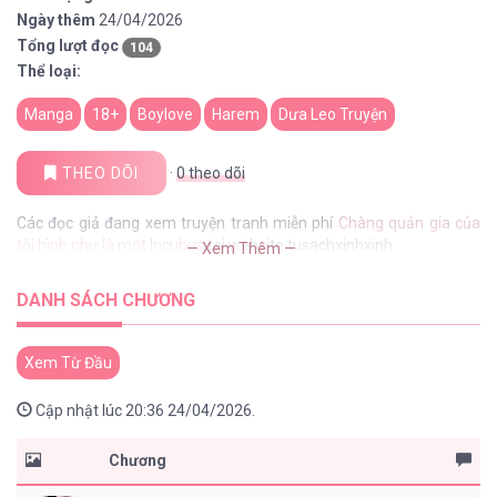
Ngày thêm
24/04/2026
Tổng lượt đọc
104
Thể loại:
Manga
18+
Boylove
Harem
Dưa Leo Truyện
THEO DÕI
·
0
theo dõi
Các đọc giả đang xem truyện tranh miễn phí
Chàng quản gia của
tôi hình như là một Incubus
tại website tusachxinhxinh
— Xem Thêm —
DANH SÁCH CHƯƠNG
Xem Từ Đầu
Cập nhật lúc 20:36 24/04/2026.
Chương