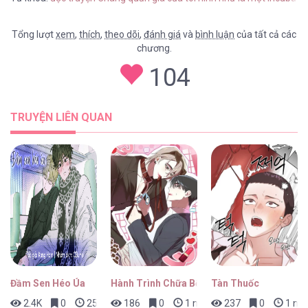
Tổng lượt
xem
,
thích
,
theo dõi
,
đánh giá
và
bình luận
của tất cả các
chương.
104
TRUYỆN LIÊN QUAN
Đầm Sen Héo Úa
Hành Trình Chữa Bệnh Bám Chủ Của Cún Nh
Tàn Thuốc
2.4K
0
25 phút trước
186
0
1 ngày trước
237
0
1 ngà