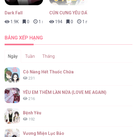
Dark Fall
CÚN CƯNG YÊU DẤU
1.9K
0
1 ngày trước
194
0
1 ngày trước
BẢNG XẾP HẠNG
Ngày
Tuần
Tháng
Cô Nàng Hết Thuốc Chữa
231
YÊU EM THÊM LẦN NỮA (LOVE ME AGAIN)
216
Bệnh Yêu
192
Vương Miện Lục Bảo