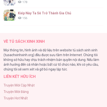
178
Kiếp Này Ta Sẽ Trở Thành Gia Chủ
156
ONESHOT CHỊCH
154
VỀ TỦ SÁCH XINH XINH
Cuộc Sống Sung Sướng Trong Tù
Mọi thông tin, hình ảnh và dữ liệu trên website tủ sách xinh xinh
139
(tusachxinhxinh.org) đều được sưu tầm trên Internet. Chúng tôi
không sở hữu hay chịu trách nhiệm bản quyền nội dung. Nếu làm
Tổng hợp boylove 18+
ảnh hưởng đến cá nhân hoặc bất cứ tổ chức nào, khi có yêu cầu,
135
chúng tôi sẽ xem xét và gỡ bỏ ngay lập tức.
LIÊN KẾT HỮU ÍCH
Đứa Nhỏ Không Phải Là Con Anh
132
Truyện Mới Cập Nhật
Truyện Mới Đăng
Mùa Xuân Hoa Nở
Truyện Hot Nhất
104