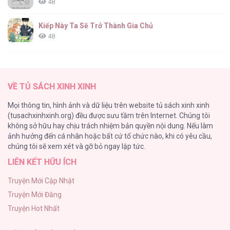
48
Chạm Nhẹ Sau Nửa Đêm [...] – Chap 9
Kiếp Này Ta Sẽ Trở Thành Gia Chủ
48
Cách Khiến Phu Quân Đứng Về Phía Tôi
47
Chạm Nhẹ Sau Nửa Đêm [...] – Chap 8
VỀ TỦ SÁCH XINH XINH
Vạch giới hạn
Mọi thông tin, hình ảnh và dữ liệu trên website tủ sách xinh xinh
44
(tusachxinhxinh.org) đều được sưu tầm trên Internet. Chúng tôi
không sở hữu hay chịu trách nhiệm bản quyền nội dung. Nếu làm
Cash Or Credit
ảnh hưởng đến cá nhân hoặc bất cứ tổ chức nào, khi có yêu cầu,
44
Chạm Nhẹ Sau Nửa Đêm [...] – Chap 7
chúng tôi sẽ xem xét và gỡ bỏ ngay lập tức.
LIÊN KẾT HỮU ÍCH
BÌNH MINH CHIA CẮT BÓNG ĐÊM
38
Truyện Mới Cập Nhật
Truyện Mới Đăng
ONESHOT CHỊCH VỒN CHỊCH VÃ
Truyện Hot Nhất
31
Chạm Nhẹ Sau Nửa Đêm [...] – Chap 6.5