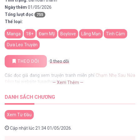
Tình trạng:
Đã hoàn thành
Ngày thêm
01/05/2026
Tổng lượt đọc
755
Thể loại:
Manga
18+
Đam Mỹ
Boylove
Lãng Mạn
Tình Cảm
Dưa Leo Truyện
THEO DÕI
·
0
theo dõi
Các đọc giả đang xem truyện tranh miễn phí
Chạm Nhẹ Sau Nửa
Đêm
tại website tusachxinhxinh
— Xem Thêm —
DANH SÁCH CHƯƠNG
Xem Từ Đầu
Cập nhật lúc 21:34 01/05/2026.