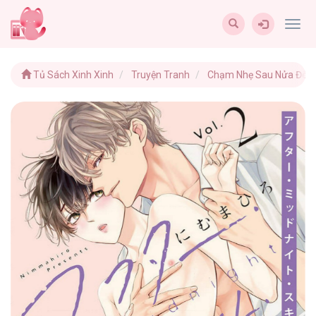
Togg
navig
Tủ Sách Xinh Xinh
Truyện Tranh
Chạm Nhẹ Sau Nửa Đê