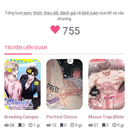
Tổng lượt
xem
,
thích
,
theo dõi
,
đánh giá
và
bình luận
của tất cả các
chương.
Chạm Nhẹ Sau Nửa Đêm [...] – Chap 18
755
TRUYỆN LIÊN QUAN
Chạm Nhẹ Sau Nửa Đêm [...] – Chap 17
Chạm Nhẹ Sau Nửa Đêm [...] – Chap 16
Breeding Campus
Purrfect Choice
Mouse Trap (Không 
0B
0
1 giờ trước
15
0
9 giờ trước
51
0
9 giờ 