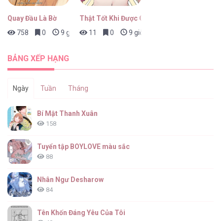
Quay Đầu Là Bờ
Thật Tốt Khi Được Gặp Em
758
0
9 giờ trước
11
0
9 giờ trước
Chạm Nhẹ Sau Nửa Đêm [...] – Chap 11.5
BẢNG XẾP HẠNG
Ngày
Tuần
Tháng
Chạm Nhẹ Sau Nửa Đêm [...] – Chap 11
Bí Mật Thanh Xuân
158
Tuyển tập BOYLOVE màu sắc
88
Chạm Nhẹ Sau Nửa Đêm [...] – Chap 10
Nhân Ngư Desharow
84
Tên Khốn Đáng Yêu Của Tôi