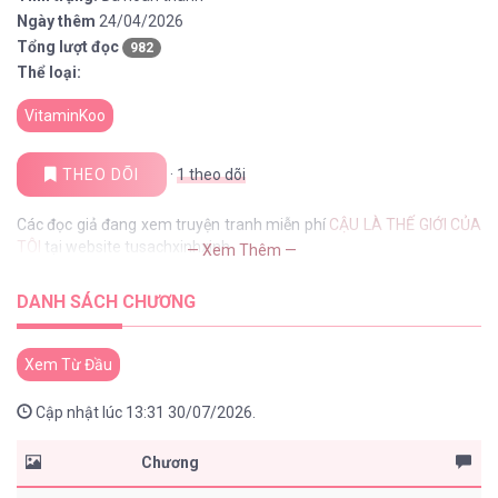
Ngày thêm
24/04/2026
Tổng lượt đọc
982
Thể loại:
VitaminKoo
THEO DÕI
·
1
theo dõi
Các đọc giả đang xem truyện tranh miễn phí
CẬU LÀ THẾ GIỚI CỦA
TÔI
tại website tusachxinhxinh
— Xem Thêm —
DANH SÁCH CHƯƠNG
Xem Từ Đầu
Cập nhật lúc 13:31 30/07/2026.
Chương