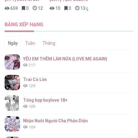
659
0
12 giờ trước
10
0
13 giờ trước
CẬU LÀ THẾ GIỚI CỦA TÔI [...] – Chap 16
BẢNG XẾP HẠNG
Ngày
Tuần
Tháng
CẬU LÀ THẾ GIỚI CỦA TÔI [...] – Chap 15
YÊU EM THÊM LẦN NỮA (LOVE ME AGAIN)
217
Trai Có Lồn
129
CẬU LÀ THẾ GIỚI CỦA TÔI [...] – Chap 14
Tổng hợp boylove 18+
109
Nhận Nuôi Người Cha Phản Diện
109
CẬU LÀ THẾ GIỚI CỦA TÔI [...] – Chap 13