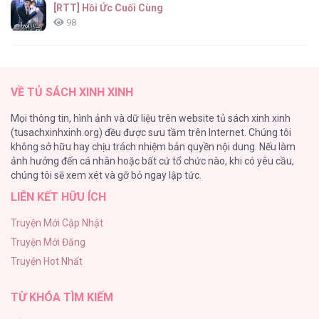
[RTT] Hồi Ức Cuối Cùng
98
Vết Tích Của Ánh Dương
89
CẬU LÀ THẾ GIỚI CỦA TÔI [...] – Chap 12
VỀ TỦ SÁCH XINH XINH
Tự Do Trong Mơ
Mọi thông tin, hình ảnh và dữ liệu trên website tủ sách xinh xinh
75
(tusachxinhxinh.org) đều được sưu tầm trên Internet. Chúng tôi
không sở hữu hay chịu trách nhiệm bản quyền nội dung. Nếu làm
Vương Miện Lục Bảo
ảnh hưởng đến cá nhân hoặc bất cứ tổ chức nào, khi có yêu cầu,
75
CẬU LÀ THẾ GIỚI CỦA TÔI [...] – Chap 11
chúng tôi sẽ xem xét và gỡ bỏ ngay lập tức.
LIÊN KẾT HỮU ÍCH
Chào Mừng Đến Với Văn Hóa Milf
70
Truyện Mới Cập Nhật
Truyện Mới Đăng
ONESHOT CHỊCH
Truyện Hot Nhất
68
CẬU LÀ THẾ GIỚI CỦA TÔI [...] – Chap 10
TỪ KHÓA TÌM KIẾM