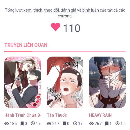
Tổng lượt
xem
,
thích
,
theo dõi
,
đánh giá
và
bình luận
của tất cả các
chương.
110
TRUYỆN LIÊN QUAN
Hành Trình Chữa Bệnh Bám Chủ Của Cún Nhà Tôi
Tàn Thuốc
HEAVY RAIN
185
0
1 ngày trước
217
0
1 ngày trước
767
1
1 ngà