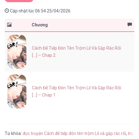
Cập nhật lúc 06:54 25/04/2026.
Chương
Cách Để Tiếp Đón Tên Trộm Lil Và Gặp Rắc Rối
[...] – Chap 2
Cách Để Tiếp Đón Tên Trộm Lil Và Gặp Rắc Rối
[...] – Chap 1
Từ khóa:
đọc truyện Cách để tiếp đón tên trộm Lil và gặp rắc rối
,
truyệ