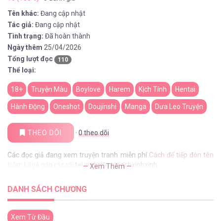
Tên khác:
Đang cập nhật
Tác giả:
Đang cập nhật
Tình trạng:
Đã hoàn thành
Ngày thêm
25/04/2026
Tổng lượt đọc
110
Thể loại:
18+
Truyện Màu
Boylove
Harem
Kịch Tính
Hentai
Hành Động
Oneshot
Doujinshi
Manga
Dưa Leo Truyện
THEO DÕI
·
0
theo dõi
Các đọc giả đang xem truyện tranh miễn phí
Cách để tiếp đón tên
trộm Lil và gặp rắc rối
tại website tusachxinhxinh
— Xem Thêm —
DANH SÁCH CHƯƠNG
Xem Từ Đầu