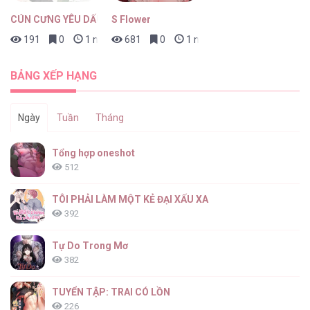
CÚN CƯNG YÊU DẤU
S Flower
191
0
1 ngày trước
681
0
1 ngày trước
BẢNG XẾP HẠNG
Ngày
Tuần
Tháng
Tổng hợp oneshot
512
TÔI PHẢI LÀM MỘT KẺ ĐẠI XẤU XA
392
Tự Do Trong Mơ
382
TUYỂN TẬP: TRAI CÓ LỒN
226