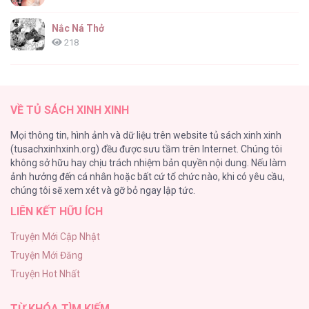
Nắc Ná Thở
218
Nhân Ngư Desharow
205
VỀ TỦ SÁCH XINH XINH
Cây Không Có Rễ
Mọi thông tin, hình ảnh và dữ liệu trên website tủ sách xinh xinh
191
(tusachxinhxinh.org) đều được sưu tầm trên Internet. Chúng tôi
không sở hữu hay chịu trách nhiệm bản quyền nội dung. Nếu làm
Làm vị cứu tinh thật dễ dàng
ảnh hưởng đến cá nhân hoặc bất cứ tổ chức nào, khi có yêu cầu,
186
chúng tôi sẽ xem xét và gỡ bỏ ngay lập tức.
LIÊN KẾT HỮU ÍCH
Thiên Đường Táo Xanh
156
Truyện Mới Cập Nhật
Truyện Mới Đăng
(END) Merry Marbling
Truyện Hot Nhất
150
TỪ KHÓA TÌM KIẾM