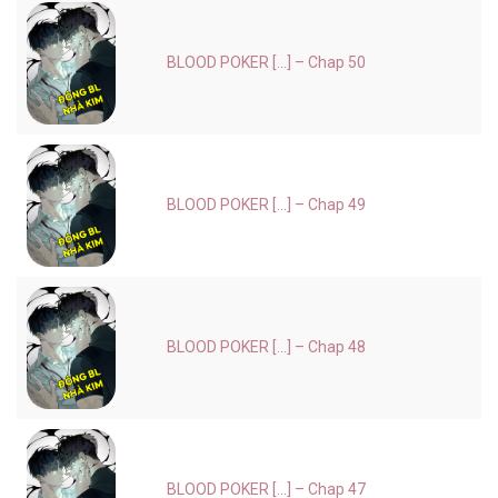
BLOOD POKER [...] – Chap 50
BLOOD POKER [...] – Chap 49
BLOOD POKER [...] – Chap 48
BLOOD POKER [...] – Chap 47