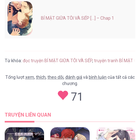
BÍ MẬT GIỮA TÔI VÀ SẾP [...] – Chap 1
Từ khóa:
đọc truyện BÍ MẬT GIỮA TÔI VÀ SẾP
,
truyện tranh BÍ MẬT GI
Tổng lượt
xem
,
thích
,
theo dõi
,
đánh giá
và
bình luận
của tất cả các
chương.
71
TRUYỆN LIÊN QUAN