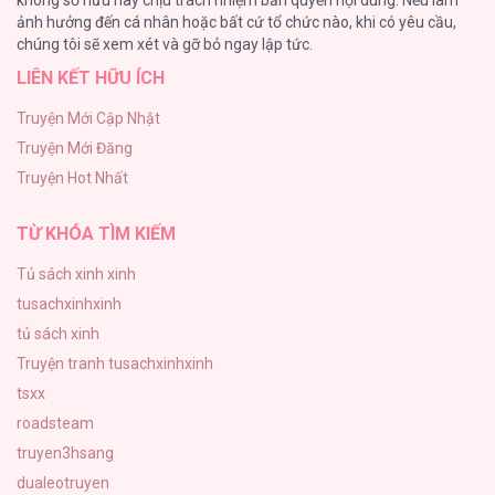
TUYỂN TẬP MANHWA BÍ MẬT CƠ THỂ
ảnh hưởng đến cá nhân hoặc bất cứ tổ chức nào, khi có yêu cầu,
74
chúng tôi sẽ xem xét và gỡ bỏ ngay lập tức.
LIÊN KẾT HỮU ÍCH
Mối Tình Thầm Kín
59
Truyện Mới Cập Nhật
Truyện Mới Đăng
Căn Nhà Của Dị Nhân
Truyện Hot Nhất
56
TỪ KHÓA TÌM KIẾM
Tủ sách xinh xinh
tusachxinhxinh
tủ sách xinh
Truyện tranh tusachxinhxinh
tsxx
roadsteam
truyen3hsang
dualeotruyen