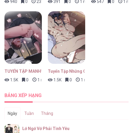
940
0
23 giờ trước
391
0
1 ngày trước
547
0
1 ngà
TUYỂN TẬP MANHWA BÍ MẬT CƠ THỂ
Tuyển Tập Những Con Bot Dâm Múp Rụp
1.5K
0
1 ngày trước
1.5K
0
1 ngày trước
BẢNG XẾP HẠNG
Ngày
Tuần
Tháng
Lớ Ngớ Vớ Phải Tình Yêu