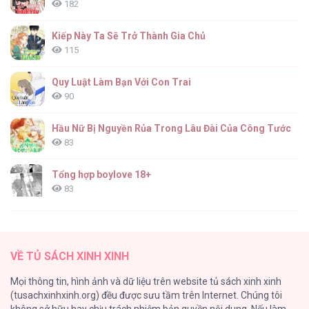
182
Kiếp Này Ta Sẽ Trở Thành Gia Chủ
115
Quy Luật Làm Bạn Với Con Trai
90
Hầu Nữ Bị Nguyền Rủa Trong Lâu Đài Của Công Tước
83
Tổng hợp boylove 18+
83
TUYỂN TẬP: TRAI CÓ LỒN
82
VỀ TỦ SÁCH XINH XINH
ONESHORT BÁI THIẾN
Mọi thông tin, hình ảnh và dữ liệu trên website tủ sách xinh xinh
82
(tusachxinhxinh.org) đều được sưu tầm trên Internet. Chúng tôi
không sở hữu hay chịu trách nhiệm bản quyền nội dung. Nếu làm