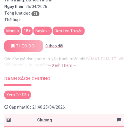
Tình trạng:
Đã hoàn thành
Ngày thêm
25/04/2026
Tổng lượt đọc
71
Thể loại:
Manga
18+
Boylove
Dưa Leo Truyện
THEO DÕI
·
0
theo dõi
Các đọc giả đang xem truyện tranh miễn phí
BÍ MẬT GIỮA TÔI VÀ
SẾP
tại website tusachxinhxinh
— Xem Thêm —
DANH SÁCH CHƯƠNG
Xem Từ Đầu
Cập nhật lúc 21:40 25/04/2026.
Chương