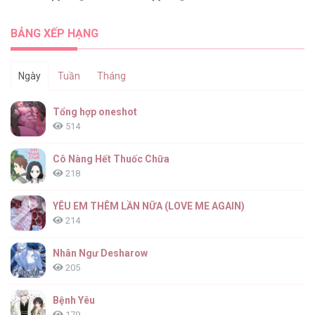
Báo Cáo Sếp Tôi [...] – Chap 38
BẢNG XẾP HẠNG
Ngày
Tuần
Tháng
Báo Cáo Sếp Tôi [...] – Chap 37
Tổng hợp oneshot
514
Cô Nàng Hết Thuốc Chữa
218
Báo Cáo Sếp Tôi [...] – Chap 36
YÊU EM THÊM LẦN NỮA (LOVE ME AGAIN)
214
Nhân Ngư Desharow
205
Báo Cáo Sếp Tôi [...] – Chap 35
Bệnh Yêu
179