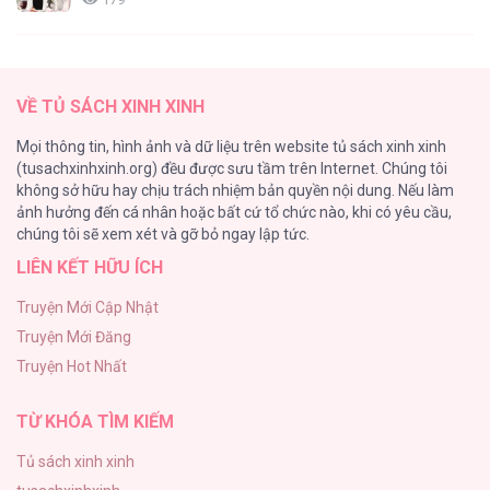
(END) Merry Marbling
150
Báo Cáo Sếp Tôi [...] – Chap 34
VỀ TỦ SÁCH XINH XINH
Phế Vật Dòng Dõi Bá Tước
Mọi thông tin, hình ảnh và dữ liệu trên website tủ sách xinh xinh
135
(tusachxinhxinh.org) đều được sưu tầm trên Internet. Chúng tôi
không sở hữu hay chịu trách nhiệm bản quyền nội dung. Nếu làm
Đứa Nhỏ Không Phải Là Con Anh
ảnh hưởng đến cá nhân hoặc bất cứ tổ chức nào, khi có yêu cầu,
124
Báo Cáo Sếp Tôi [...] – Chap 33
chúng tôi sẽ xem xét và gỡ bỏ ngay lập tức.
LIÊN KẾT HỮU ÍCH
Vương Miện Lục Bảo
113
Truyện Mới Cập Nhật
Truyện Mới Đăng
Mùa Xuân Hoa Nở
Truyện Hot Nhất
103
Báo Cáo Sếp Tôi [...] – Chap 32
TỪ KHÓA TÌM KIẾM
Tủ sách xinh xinh