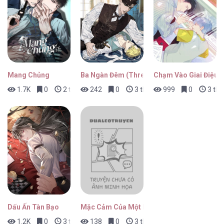
Báo Cáo Sếp Tôi [...] – Chap 41
Mang Chủng
Ba Ngàn Đêm (Three Thousand Night)
Chạm Vào Giai Điệu
1.7K
0
2 tháng trước
242
0
3 tháng trước
999
0
3 thá
Báo Cáo Sếp Tôi [...] – Chap 40
Báo Cáo Sếp Tôi [...] – Chap 39
Dấu Ấn Tàn Bạo
Mặc Cảm Của Một Idol Thất Bại
1.2K
0
3 tháng trước
138
0
3 tháng trước