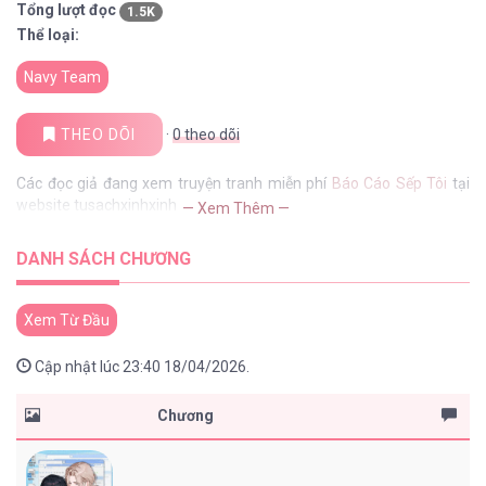
Tổng lượt đọc
1.5K
Thể loại:
Navy Team
THEO DÕI
·
0
theo dõi
Các đọc giả đang xem truyện tranh miễn phí
Báo Cáo Sếp Tôi
tại
website tusachxinhxinh
— Xem Thêm —
DANH SÁCH CHƯƠNG
Xem Từ Đầu
Cập nhật lúc 23:40 18/04/2026.
Chương