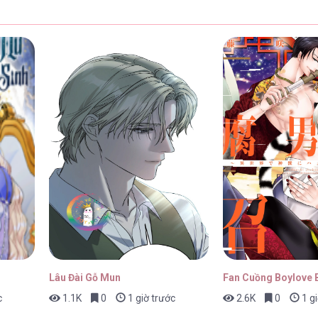
 64
02/05/2026
 63
02/05/2026
 62
02/05/2026
Lâu Đài Gỗ Mun
Fan Cuồng Boylove B
c
1.1K
0
1 giờ trước
2.6K
0
1 gi