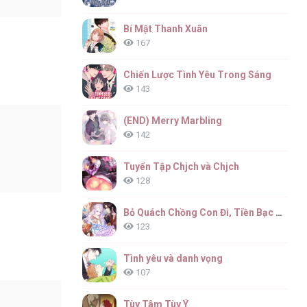
Bí Mật Thanh Xuân
167
Chiến Lược Tình Yêu Trong Sáng
143
(END) Merry Marbling
142
Tuyển Tập Chjch và Chjch
128
Bỏ Quách Chồng Con Đi, Tiền Bạc Mới Là Tất Cả
123
Tình yêu và danh vọng
107
Tùy Tâm Tùy Ý