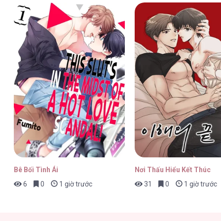
Bản Jazz Cho Hai Người [...] – Chap
Bản Jazz Cho Hai Người [...] – Chap
Bản Jazz Cho Hai Người [...] – Chap
Bê Bối Tình Ái
Nơi Thấu Hiểu Kết Thúc
6
0
1 giờ trước
31
0
1 giờ trước
Bản Jazz Cho Hai Người [...] – Chap