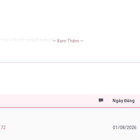
ời
tại website tusachxinhxinh
— Xem Thêm —
Ngày Đăng
 72
01/08/2026