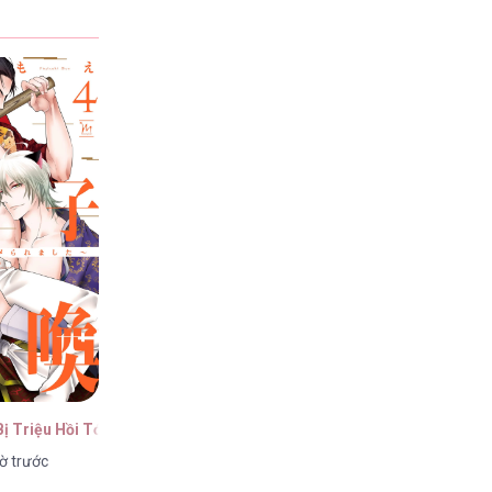
ị Triệu Hồi Tới Một Thế Giới Lạ
ờ trước