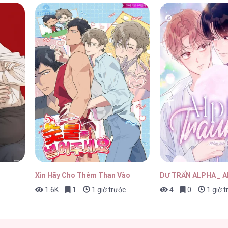
 61
02/05/2026
 60
02/05/2026
 59
02/05/2026
Xin Hãy Cho Thêm Than Vào
DƯ TRẤN ALPHA _ 
1.6K
1
1 giờ trước
4
0
1 giờ t
 58.1
02/05/2026