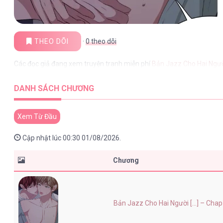
THEO DÕI
·
0
theo dõi
Các đọc giả đang xem truyện tranh miễn phí
Bản Jazz Cho Hai Ngư
DANH SÁCH CHƯƠNG
Xem Từ Đầu
Cập nhật lúc 00:30 01/08/2026.
Chương
Bản Jazz Cho Hai Người [...] – Chap