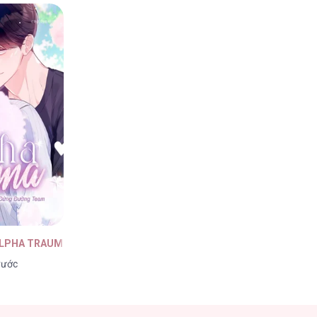
ALPHA TRAUMA
rước