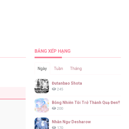
BẢNG XẾP HẠNG
Ngày
Tuần
Tháng
Đutanbao Shota
245
Bỗng Nhiên Tôi Trở Thành Quạ Đen!!
200
Nhân Ngư Desharow
170