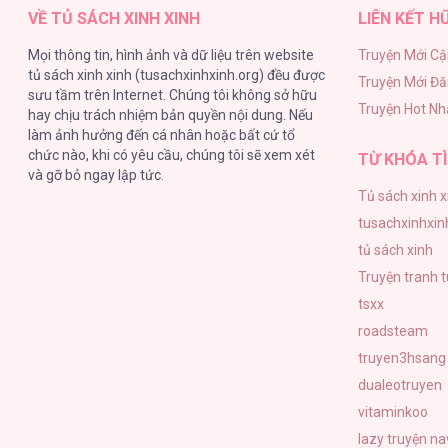
VỀ TỦ SÁCH XINH XINH
LIÊN KẾT H
Mọi thông tin, hình ảnh và dữ liệu trên website
Truyện Mới Cậ
tủ sách xinh xinh (tusachxinhxinh.org) đều được
Truyện Mới Đ
Bản Jazz Cho Hai Người [...] – Chap
sưu tầm trên Internet. Chúng tôi không sở hữu
Truyện Hot Nh
hay chịu trách nhiệm bản quyền nội dung. Nếu
làm ảnh hưởng đến cá nhân hoặc bất cứ tổ
chức nào, khi có yêu cầu, chúng tôi sẽ xem xét
TỪ KHÓA TÌ
và gỡ bỏ ngay lập tức.
Tủ sách xinh x
Bản Jazz Cho Hai Người [...] – Chap
tusachxinhxin
tủ sách xinh
Truyện tranh 
tsxx
roadsteam
Bản Jazz Cho Hai Người [...] – Chap
truyen3hsang
dualeotruyen
vitaminkoo
lazy truyện
na