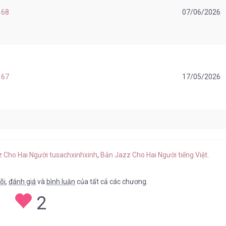
 68
07/06/2026
 67
17/05/2026
 66
02/05/2026
z Cho Hai Người tusachxinhxinh
,
Bản Jazz Cho Hai Người tiếng Việt
.
õi
,
đánh giá
và
bình luận
của tất cả các chương.
2
 65
02/05/2026