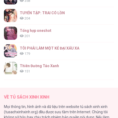
358
TUYỂN TẬP: TRAI CÓ LỒN
204
Tổng hợp oneshot
201
TÔI PHẢI LÀM MỘT KẺ ĐẠI XẤU XA
179
Thiên Đường Táo Xanh
151
(END) Merry Marbling
149
VỀ TỦ SÁCH XINH XINH
Cây Không Có Rễ
Mọi thông tin, hình ảnh và dữ liệu trên website tủ sách xinh xinh
140
(tusachxinhxinh.org) đều được sưu tầm trên Internet. Chúng tôi
không sở hữu hay chịu trách nhiệm bản quyền nội dung. Nếu làm