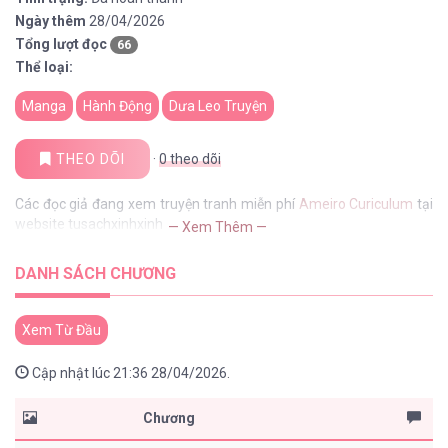
Ngày thêm
28/04/2026
Tổng lượt đọc
66
Thể loại:
Manga
Hành Động
Dưa Leo Truyện
THEO DÕI
·
0
theo dõi
Các đọc giả đang xem truyện tranh miễn phí
Ameiro Curiculum
tại
website tusachxinhxinh
— Xem Thêm —
DANH SÁCH CHƯƠNG
Xem Từ Đầu
Cập nhật lúc 21:36 28/04/2026.
Chương