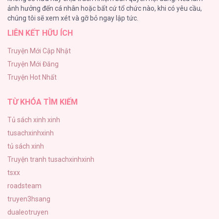
Phạm Luật
ảnh hưởng đến cá nhân hoặc bất cứ tổ chức nào, khi có yêu cầu,
123
chúng tôi sẽ xem xét và gỡ bỏ ngay lập tức.
LIÊN KẾT HỮU ÍCH
Làm vị cứu tinh thật dễ dàng
113
Truyện Mới Cập Nhật
Truyện Mới Đăng
|END| Định Tên Mối Quan Hệ
Truyện Hot Nhất
109
TỪ KHÓA TÌM KIẾM
Tủ sách xinh xinh
tusachxinhxinh
tủ sách xinh
Truyện tranh tusachxinhxinh
tsxx
roadsteam
truyen3hsang
dualeotruyen