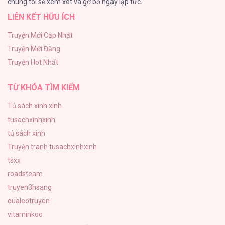
chúng tôi sẽ xem xét và gỡ bỏ ngay lập tức.
LIÊN KẾT HỮU ÍCH
Kiếp Này Ta Sẽ Trở Thành Gia Chủ
91
Truyện Mới Cập Nhật
Truyện Mới Đăng
Vết Tích Của Ánh Dương
Truyện Hot Nhất
89
TỪ KHÓA TÌM KIẾM
Tủ sách xinh xinh
tusachxinhxinh
tủ sách xinh
Truyện tranh tusachxinhxinh
tsxx
roadsteam
truyen3hsang
dualeotruyen
vitaminkoo