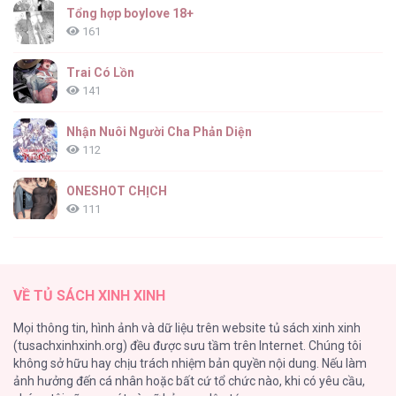
Tổng hợp boylove 18+
161
Trai Có Lồn
141
Nhận Nuôi Người Cha Phản Diện
112
ONESHOT CHỊCH
111
[RTT] Hồi Ức Cuối Cùng
107
VỀ TỦ SÁCH XINH XINH
Tự Do Trong Mơ
Mọi thông tin, hình ảnh và dữ liệu trên website tủ sách xinh xinh
98
(tusachxinhxinh.org) đều được sưu tầm trên Internet. Chúng tôi
không sở hữu hay chịu trách nhiệm bản quyền nội dung. Nếu làm
TUYỂN TẬP: TRAI CÓ LỒN
ảnh hưởng đến cá nhân hoặc bất cứ tổ chức nào, khi có yêu cầu,
92