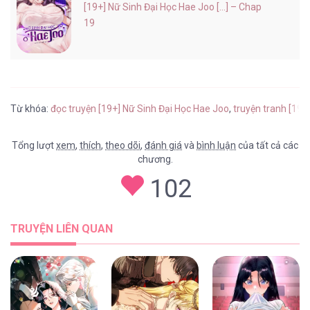
[19+] Nữ Sinh Đại Học Hae Joo [...] – Chap
19
Từ khóa:
đọc truyện [19+] Nữ Sinh Đại Học Hae Joo
,
truyện tranh [19+
Tổng lượt
xem
,
thích
,
theo dõi
,
đánh giá
và
bình luận
của tất cả các
chương.
102
TRUYỆN LIÊN QUAN