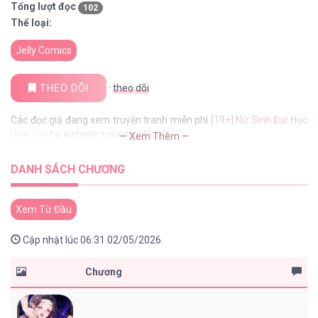
Tổng lượt đọc
102
Thể loại:
Jelly Comics
THEO DÕI
·
theo dõi
Các đọc giả đang xem truyện tranh miễn phí
[19+] Nữ Sinh Đại Học
Hae Joo
tại website tusachxinhxinh
— Xem Thêm —
DANH SÁCH CHƯƠNG
Xem Từ Đầu
Cập nhật lúc 06:31 02/05/2026.
Chương