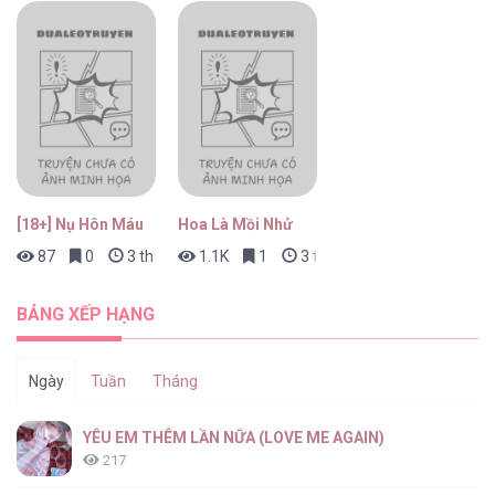
[18+] Nụ Hôn Máu
Hoa Là Mồi Nhử
87
0
3 tháng trước
1.1K
1
3 tháng trước
BẢNG XẾP HẠNG
Ngày
Tuần
Tháng
YÊU EM THÊM LẦN NỮA (LOVE ME AGAIN)
217