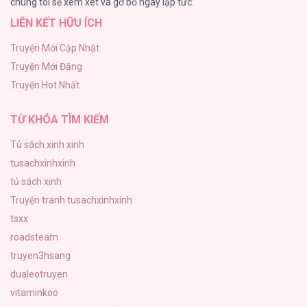
chúng tôi sẽ xem xét và gỡ bỏ ngay lập tức.
LIÊN KẾT HỮU ÍCH
BÌNH MINH CHIA CẮT BÓNG ĐÊM
38
Truyện Mới Cập Nhật
Truyện Mới Đăng
ONESHOT CHỊCH VỒN CHỊCH VÃ
Truyện Hot Nhất
31
TỪ KHÓA TÌM KIẾM
Tủ sách xinh xinh
tusachxinhxinh
tủ sách xinh
Truyện tranh tusachxinhxinh
tsxx
roadsteam
truyen3hsang
dualeotruyen
vitaminkoo