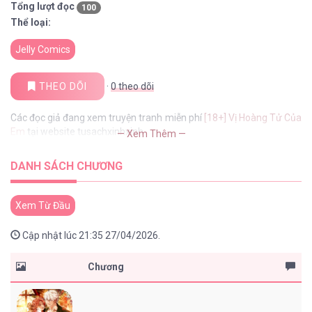
Tổng lượt đọc
100
Thể loại:
Jelly Comics
THEO DÕI
·
0
theo dõi
Các đọc giả đang xem truyện tranh miễn phí
[18+] Vị Hoàng Tử Của
Em
tại website tusachxinhxinh
— Xem Thêm —
DANH SÁCH CHƯƠNG
Xem Từ Đầu
Cập nhật lúc 21:35 27/04/2026.
Chương