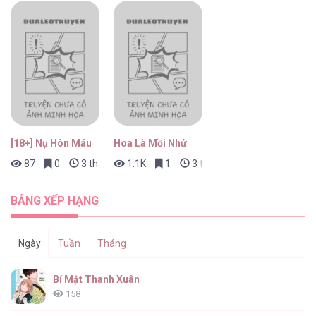
[18+] Nụ Hôn Máu
Hoa Là Mồi Nhử
87
0
3 tháng trước
1.1K
1
3 tháng trước
BẢNG XẾP HẠNG
Ngày
Tuần
Tháng
Bí Mật Thanh Xuân
158