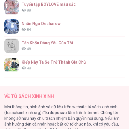
Tuyển tập BOYLOVE màu sắc
88
Nhân Ngư Desharow
84
Tên Khốn Đáng Yêu Của Tôi
48
Kiếp Này Ta Sẽ Trở Thành Gia Chủ
48
Cách Khiến Phu Quân Đứng Về Phía Tôi
47
VỀ TỦ SÁCH XINH XINH
Vạch giới hạn
Mọi thông tin, hình ảnh và dữ liệu trên website tủ sách xinh xinh
44
(tusachxinhxinh.org) đều được sưu tầm trên Internet. Chúng tôi
không sở hữu hay chịu trách nhiệm bản quyền nội dung. Nếu làm
Cash Or Credit
ảnh hưởng đến cá nhân hoặc bất cứ tổ chức nào, khi có yêu cầu,
44