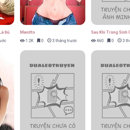
Là Đủ
Manitto
Sau Khi Trùng Sinh 
rước
1.2K
0
3 tháng trước
460
0
3 th