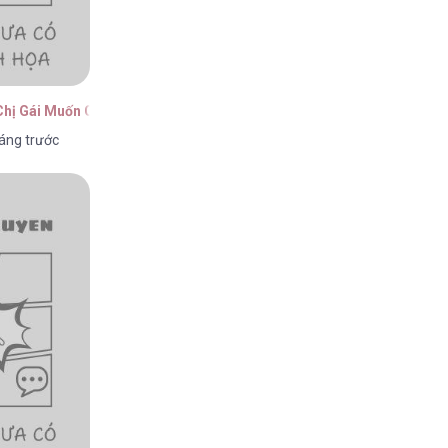
Chị Gái Muốn Cướp Lấy Vị Hôn Phu Của Tôi
áng trước