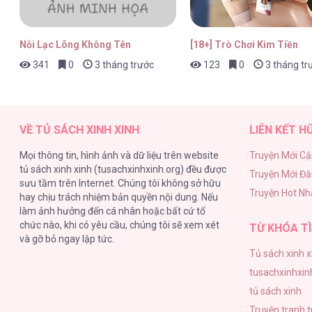
Nỗi Lạc Lõng Không Tên
[18+] Trò Chơi Kim Tiền
341
0
3 tháng trước
123
0
3 tháng tr
VỀ TỦ SÁCH XINH XINH
LIÊN KẾT H
Mọi thông tin, hình ảnh và dữ liệu trên website
Truyện Mới Cậ
tủ sách xinh xinh (tusachxinhxinh.org) đều được
Truyện Mới Đ
sưu tầm trên Internet. Chúng tôi không sở hữu
Truyện Hot Nh
hay chịu trách nhiệm bản quyền nội dung. Nếu
làm ảnh hưởng đến cá nhân hoặc bất cứ tổ
chức nào, khi có yêu cầu, chúng tôi sẽ xem xét
TỪ KHÓA TÌ
và gỡ bỏ ngay lập tức.
Tủ sách xinh x
tusachxinhxin
tủ sách xinh
Truyện tranh 