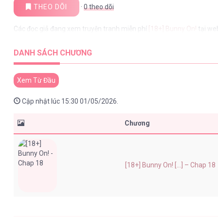
THEO DÕI
·
0
theo dõi
Các đọc giả đang xem truyện tranh miễn phí
[18+] Bunny On!
tại we
DANH SÁCH CHƯƠNG
Xem Từ Đầu
Cập nhật lúc 15:30 01/05/2026.
Chương
[18+] Bunny On! [...] – Chap 18