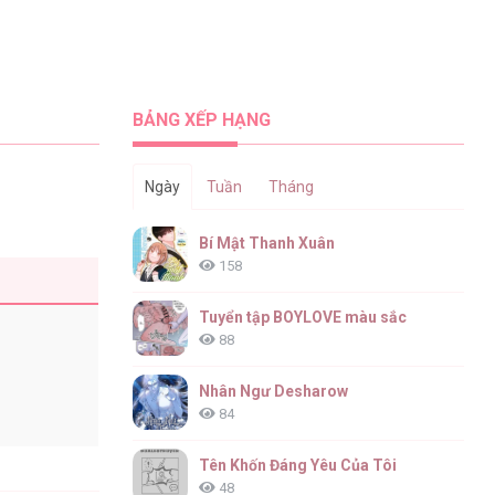
BẢNG XẾP HẠNG
Ngày
Tuần
Tháng
Bí Mật Thanh Xuân
158
Tuyển tập BOYLOVE màu sắc
88
Nhân Ngư Desharow
84
Tên Khốn Đáng Yêu Của Tôi
48