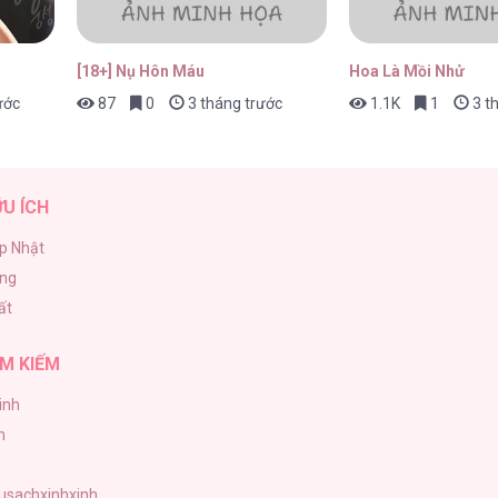
[18+] Nụ Hôn Máu
Hoa Là Mồi Nhử
ước
87
0
3 tháng trước
1.1K
1
3 t
ỮU ÍCH
p Nhật
ăng
ất
M KIẾM
inh
h
tusachxinhxinh