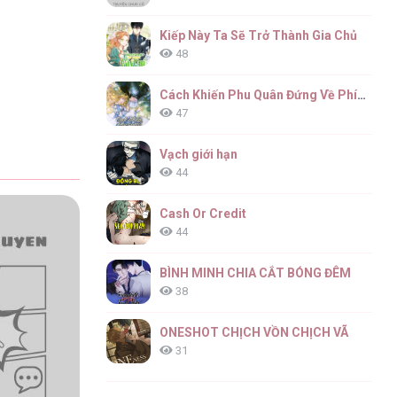
Kiếp Này Ta Sẽ Trở Thành Gia Chủ
48
Cách Khiến Phu Quân Đứng Về Phía Tôi
47
Vạch giới hạn
44
Cash Or Credit
44
BÌNH MINH CHIA CẮT BÓNG ĐÊM
38
ONESHOT CHỊCH VỒN CHỊCH VÃ
31