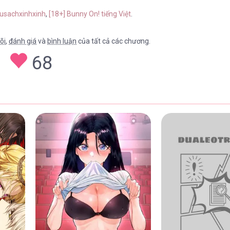
tusachxinhxinh
,
[18+] Bunny On! tiếng Việt
.
õi
,
đánh giá
và
bình luận
của tất cả các chương.
68