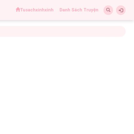
Tusachxinhxinh
Danh Sách Truyện