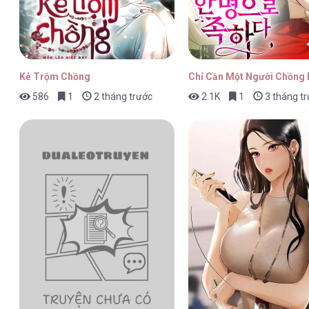
Kẻ Trộm Chồng
Chỉ Cần Một Người Chồng 
586
1
2 tháng trước
2.1K
1
3 tháng t