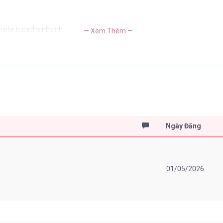
bsite tusachxinhxinh
— Xem Thêm —
Ngày Đăng
01/05/2026